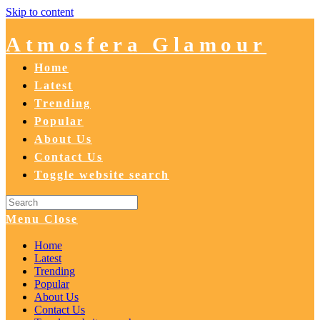
Skip to content
Atmosfera Glamour
Home
Latest
Trending
Popular
About Us
Contact Us
Toggle website search
Menu
Close
Home
Latest
Trending
Popular
About Us
Contact Us