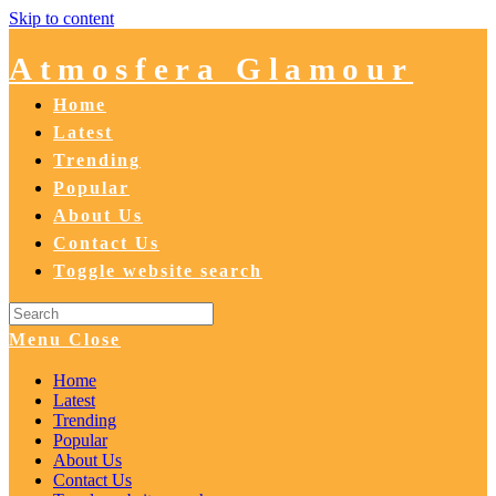
Skip to content
Atmosfera Glamour
Home
Latest
Trending
Popular
About Us
Contact Us
Toggle website search
Menu
Close
Home
Latest
Trending
Popular
About Us
Contact Us