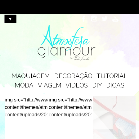
▼
MAQUIAGEM
DECORAÇÃO
TUTORIAL
MODA
VIAGEM
VIDEOS
DIY
DICAS
img src="http://www.atmosferaglamour.com/wp-
img src="http://www.atmosferaglamour.c
content/themes/atmosfera_glamourhttp://www.atmosferaglam
content/themes/atmosfera_glamourhttp:
content/uploads/2018/06/look2.jpg">
content/uploads/2018/06/o-que-é-slashie