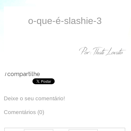
Look Plus Size
Slashie, você
Dicas de
da SHEIN | Moda
conhece esse
decoração e
Plus Size
termo?
cardápio para
o-que-é-slashie-3
deixar a sua
Em 26.06.2018
Em 14.06.2018
festa junina
muito mais
divertida!
Em 28.05.2018
Por: Thati Lovato
compartilhe
/
Deixe o seu comentário!
Comentários (0)