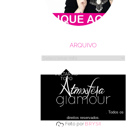
ARQUIVO
Arquivo
VOLTAR AO
TOPO
© Copyright 2016
Atmosfera glamour
.
Todos os
direitos reservados.
Feito por
BRYSII