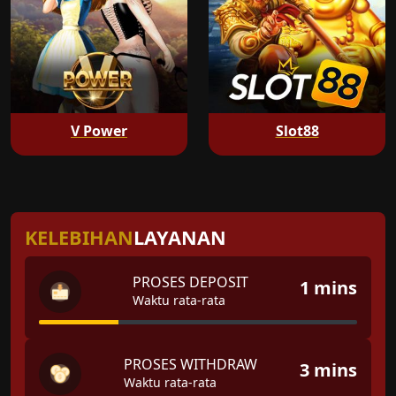
V Power
Slot88
KELEBIHAN
LAYANAN
PROSES DEPOSIT
1 mins
Waktu rata-rata
PROSES WITHDRAW
3 mins
Waktu rata-rata