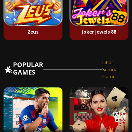
Zeus
Joker Jewels 88
Lihat
POPULAR
Semua
GAMES
Game