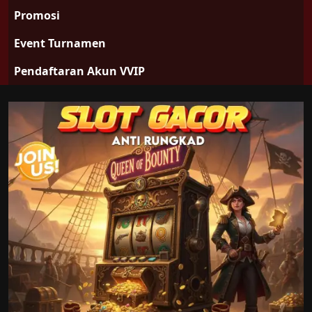
Promosi
Event Turnamen
Pendaftaran Akun VVIP