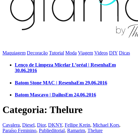
Maquiagem
Decoração
Tutorial
Moda
Viagem
Videos
DIY
Dicas
Lenço de Limpeza Micelar L’oréal | Resenha
Em
30.06.2016
Batom Stone MAC | Resenha
Em 29.06.2016
Batom Mascavo | Dailus
Em 24.06.2016
Categoria: Thelure
Cavalera
,
Diesel
,
Dior
,
DKNY
,
Fellipe Krein
,
Michael Kors
,
Paraíso Feminino
,
Publieditorial
,
Ramarim
,
Thelure