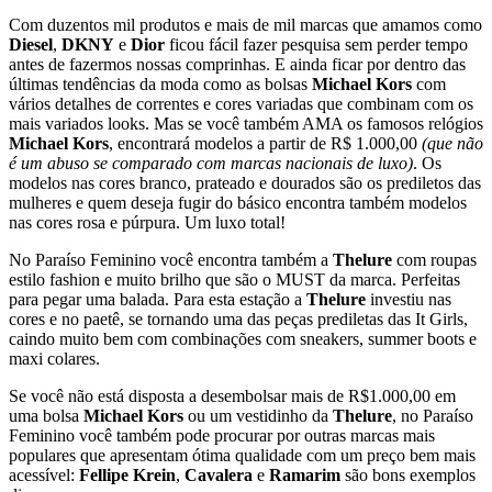
Com duzentos mil produtos e mais de mil marcas que amamos como
Diesel
,
DKNY
e
Dior
ficou fácil fazer pesquisa sem perder tempo
antes de fazermos nossas comprinhas. E ainda ficar por dentro das
últimas tendências da moda como as bolsas
Michael Kors
com
vários detalhes de correntes e cores variadas que combinam com os
mais variados looks. Mas se você também AMA os famosos relógios
Michael Kors
, encontrará modelos a partir de R$ 1.000,00
(que não
é um abuso se comparado com marcas nacionais de luxo)
. Os
modelos nas cores branco, prateado e dourados são os prediletos das
mulheres e quem deseja fugir do básico encontra também modelos
nas cores rosa e púrpura. Um luxo total!
No
Paraíso Feminino
você encontra também a
Thelure
com roupas
estilo fashion e muito brilho que são o MUST da marca. Perfeitas
para pegar uma balada. Para esta estação a
Thelure
investiu nas
cores e no paetê, se tornando uma das peças prediletas das It Girls,
caindo muito bem com combinações com sneakers, summer boots e
maxi colares.
Se você não está disposta a desembolsar mais de R$1.000,00 em
uma bolsa
Michael Kors
ou um vestidinho da
Thelure
, no
Paraíso
Feminino
você também pode procurar por outras marcas mais
populares que apresentam ótima qualidade com um preço bem mais
acessível:
Fellipe Krein
,
Cavalera
e
Ramarim
são bons exemplos