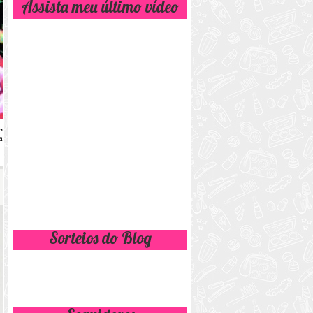
Assista meu último vídeo
,
a
Sorteios do Blog