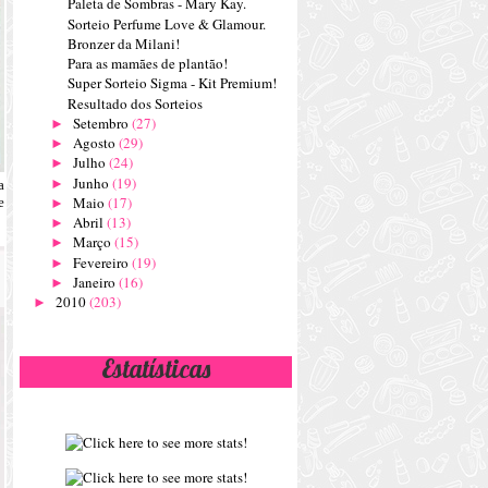
Paleta de Sombras - Mary Kay.
Sorteio Perfume Love & Glamour.
Bronzer da Milani!
Para as mamães de plantão!
Super Sorteio Sigma - Kit Premium!
Resultado dos Sorteios
Setembro
(27)
►
Agosto
(29)
►
Julho
(24)
►
Junho
(19)
►
a
Maio
(17)
e
►
Abril
(13)
►
Março
(15)
►
Fevereiro
(19)
►
Janeiro
(16)
►
2010
(203)
►
Estatísticas