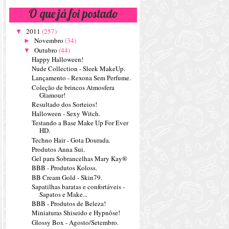
O que já foi postado
2011
(257)
▼
Novembro
(34)
►
Outubro
(44)
▼
Happy Halloween!
Nude Collection - Sleek MakeUp.
Lançamento - Rexona Sem Perfume.
Coleção de brincos Atmosfera
Glamour!
Resultado dos Sorteios!
Halloween - Sexy Witch.
Testando a Base Make Up For Ever
HD.
Techno Hair - Gota Dourada.
Produtos Anna Sui.
Gel para Sobrancelhas Mary Kay®
BBB - Produtos Koloss.
BB Cream Gold - Skin79.
Sapatilhas baratas e confortáveis -
Sapatos e Make...
BBB - Produtos de Beleza!
Miniaturas Shiseido e Hypnôse!
Glossy Box - Agosto/Setembro.