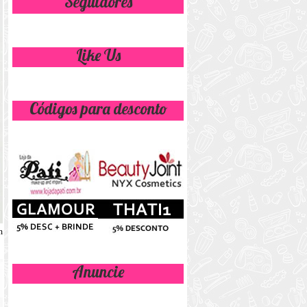
Seguidores
Like Us
Códigos para desconto
m
Anuncie