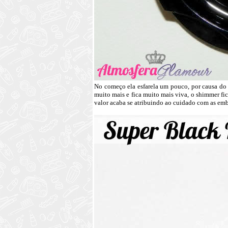
No começo ela esfarela um pouco, por causa do de
muito mais e fica muito mais viva, o shimmer fic
valor acaba se atribuindo ao cuidado com as em