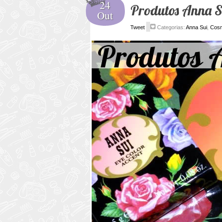
24
Produtos Anna S
Out
Tweet
Categorias:
Anna Sui
,
Cos