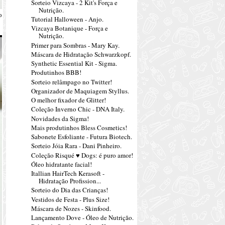
Sorteio Vizcaya - 2 Kit's Força e
Nutrição.
o
Tutorial Halloween - Anjo.
Vizcaya Botanique - Força e
Nutrição.
Primer para Sombras - Mary Kay.
Máscara de Hidratação Schwarzkopf.
Synthetic Essential Kit - Sigma.
Produtinhos BBB!
Sorteio relâmpago no Twitter!
Organizador de Maquiagem Styllus.
O melhor fixador de Glitter!
Coleção Inverno Chic - DNA Italy.
Novidades da Sigma!
Mais produtinhos Bless Cosmetics!
Sabonete Esfoliante - Futura Biotech.
Sorteio Jóia Rara - Dani Pinheiro.
Coleção Risqué ♥ Dogs: é puro amor!
Óleo hidratante facial!
Itallian HairTech Kerasoft -
Hidratação Profission...
Sorteio do Dia das Crianças!
Vestidos de Festa - Plus Size!
Máscara de Nozes - Skinfood.
Lançamento Dove - Óleo de Nutrição.