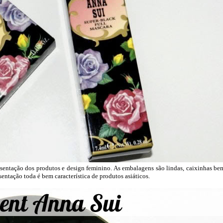
sentação dos produtos e design feminino. As embalagens são lindas, caixinhas be
sentação toda é bem característica de produtos asiáticos.