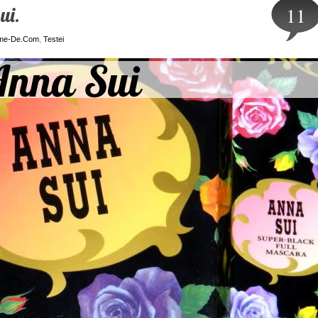
ui.
11
me-De.Com
,
Testei