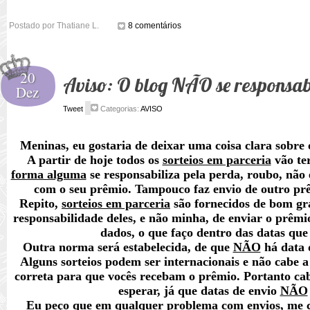
Postado por
Thatiane L.
8 comentários
20
Aviso: O blog NÃO se responsabi
Dez
Tweet
Categorias:
AVISO
Meninas, eu gostaria de deixar uma coisa clara sobre
A partir de hoje todos os
sorteios em parceria
vão te
forma alguma
se responsabiliza pela perda, roubo, não 
com o seu prêmio. Tampouco faz envio de outro prê
Repito,
sorteios em parceria
são fornecidos de bom gra
responsabilidade deles, e não minha, de enviar o prêmi
dados, o que faço dentro das datas que
Outra norma será estabelecida, de que
NÃO
há data 
Alguns sorteios podem ser internacionais e não cabe 
correta para que vocês recebam o prêmio. Portanto cabe
esperar, já que datas de envio
NÃO
Eu peço que em qualquer problema com envios, me c