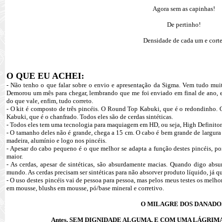
Agora sem as capinhas!
De pertinho!
Densidade de cada um e corte
O QUE EU ACHEI:
- Não tenho o que falar sobre o envio e apresentação da Sigma. Vem tudo mu
Demorou um mês para chegar, lembrando que me foi enviado em final de ano, e 
do que vale, enfim, tudo correto.
- O kit é composto de três pincéis. O Round Top Kabuki, que é o redondinho. 
Kabuki, que é o chanfrado. Todos eles são de cerdas sintéticas.
- Todos eles tem uma tecnologia para maquiagem em HD, ou seja, High Definiton
- O tamanho deles não é grande, chega a 15 cm. O cabo é bem grande de largur
madeira, alumínio e logo nos pincéis.
- Apesar do cabo pequeno é o que melhor se adapta a função destes pincéis, p
maior.
- As cerdas, apesar de sintéticas, são absurdamente macias. Quando digo abs
mundo. As cerdas precisam ser sintéticas para não absorver produto líquido, já qu
- O uso destes pincéis vai de pessoa para pessoa, mas pelos meus testes os melho
em mousse, blushs em mousse, pó/base mineral e corretivo.
O MILAGRE DOS DANADO
Antes, SEM DIGNIDADE ALGUMA, E COM UMA LÁGRIM