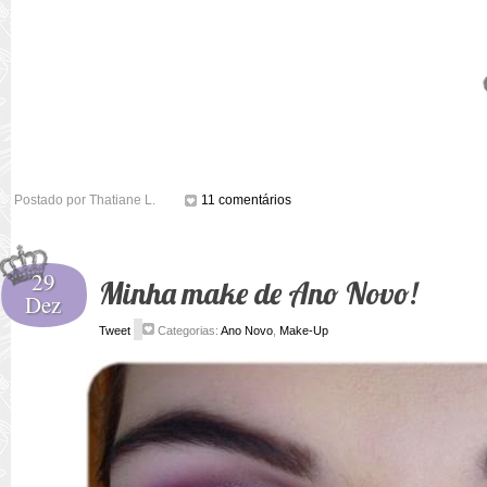
Postado por
Thatiane L.
11 comentários
29
Minha make de Ano Novo!
Dez
Tweet
Categorias:
Ano Novo
,
Make-Up