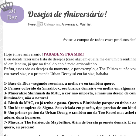
20
Desejos de Aniversário!
Dez
Tweet
Categorias:
Aniversário
,
Wishlist
Aviso: a compra de todos esses produtos decl
Hoje é meu aniversário!
PARABÉNS PRA MIM!
E eu decidi fazer uma lista de desejos (caso alguém queira me dar um presentin
só em Janeiro, já que no final do ano é meio arriscadinho.
Enfim, esses são os desejos do momento, e por exemplo, a The Falsies eu não vo
em travel size, e o primer da Urban Decay só em fat size, hahaha.
1- Base da Dior - segundo resenhas, a melhor e eu também quero.
2- Primer colorido da Smashbox, sou branca demais e vermelha em algumas á
3- Mineralize Skinfinish da MAC, a cor não importa, é mais um desejo de co
iluminador, não o natural.
4- Blush da MAC, eu já tenho e gosto. Quero o Blushbaby porque eu tinha e 
5- Um kit completo da Sigma. Sou viciada em pincéis, tipo preciso de um kit 
6- Um primer potion da Urban Decay, e também um da Too Faced mas achei me
adoro, dura horrores.
7- Máscara The Falsies, da Maybelline. Além de barata promete demais. E eu
quero, eu preciso!