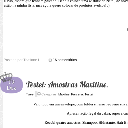
É isso, espero que tenham gostado. Depois coloco uma wishlist de Natal, de nov
estão na minha lista, mas agora quero colocar de produtos avulsos! :)
Postado por
Thatiane L.
16 comentários
19
Testei: Amostras Maxiline.
Dez
Tweet
Categorias:
Maxiline
,
Parceria
,
Testei
Veio tudo em um envelope, com folder e nesse pequeno envel
Apresentação legal da caixa, super a ca
Recebi quatro amostras. Shampoo, Hidratante, Hair Bri