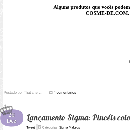
Alguns produtos que vocês podem
COSME-DE.COM
.
Postado por
Thatiane L.
4 comentários
28
Lançamento Sigma: Pincéis colo
Dez
Tweet
Categorias:
Sigma Makeup