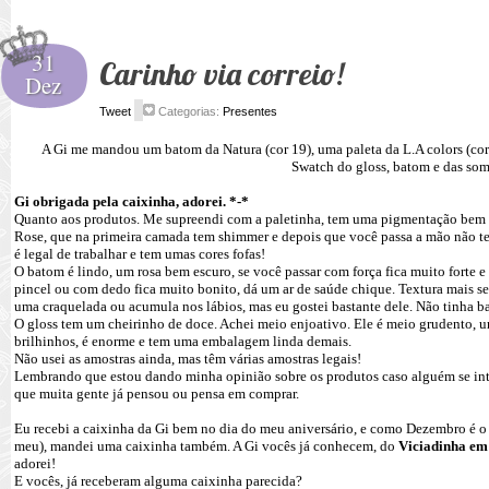
31
Carinho via correio!
Dez
Tweet
Categorias:
Presentes
A Gi me mandou um batom da Natura (cor 19), uma paleta da L.A colors (cor
Swatch do gloss, batom e das som
Gi obrigada pela caixinha, adorei. *-*
Quanto aos produtos. Me supreendi com a paletinha, tem uma pigmentação bem l
Rose, que na primeira camada tem shimmer e depois que você passa a mão não t
é legal de trabalhar e tem umas cores fofas!
O batom é lindo, um rosa bem escuro, se você passar com força fica muito forte 
pincel ou com dedo fica muito bonito, dá um ar de saúde chique. Textura mais s
uma craquelada ou acumula nos lábios, mas eu gostei bastante dele. Não tinha b
O gloss tem um cheirinho de doce. Achei meio enjoativo. Ele é meio grudento, 
brilhinhos, é enorme e tem uma embalagem linda demais.
Não usei as amostras ainda, mas têm várias amostras legais!
Lembrando que estou dando minha opinião sobre os produtos caso alguém se inte
que muita gente já pensou ou pensa em comprar.
Eu recebi a caixinha da Gi bem no dia do meu aniversário, e como Dezembro é o 
meu), mandei uma caixinha também. A Gi vocês já conhecem, do
Viciadinha e
adorei!
E vocês, já receberam alguma caixinha parecida?