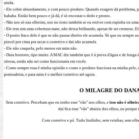
ainda.
- Ele cobre absurdamente, e com pouco produto. Quando exagero dá problema, por
hahaha. Então bem pouco e já dá, é só encostar o dedo e pronto.
- Não uso só nas olheiras, uso no rosto também se eu estiver com espinha ou um
- Ele tem sim uma cobertura mate, não deixa brilhando, apesar de ser cremoso. El
- O ponto fraco dele é que se não passar direito ele acumula. Só que eu sempre 
pincel por cima pra secar o corretivo e daí não acumula.
- Ele não craquela, pelo menos em mim não.
- Dura horrores, tipo muito. A MAC diz também que é à prova d'água e de longa
oleosa, então não sei como funcionaria em vocês.
- Como sempre essa é minha opinião e como o produto funciona na minha pele, 
penteadeira, e para mim é o melhor corretivo até agora.
O MILAGRE DO DAN
Sem corretivo. Percebam que eu tenho esse "vão" nos olhos, e
isso não é olheir
daí fica esse "vão" abaixo dos olhos, ou porque 
Com corretivo e pó. Tudo lindinho, sem veinhas, sem olhe