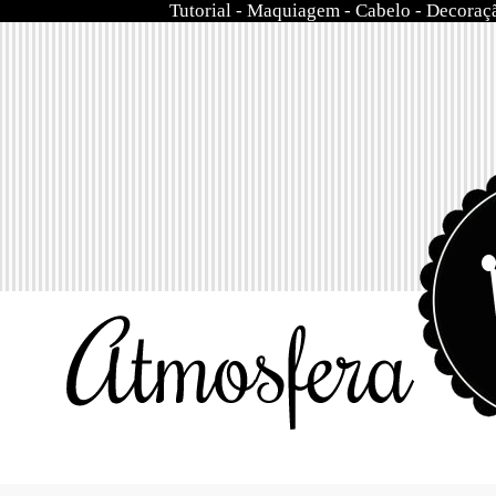
Tutorial
-
Maquiagem
-
Cabelo
-
Decoraç