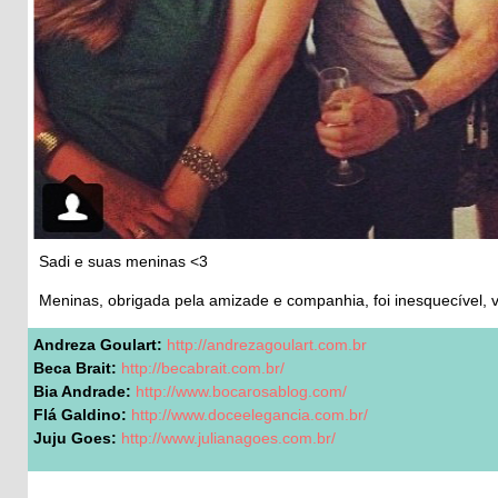
Sadi e suas meninas <3
Meninas, obrigada pela amizade e companhia, foi inesquecível,
Andreza Goulart:
http://andrezagoulart.com.br
Beca Brait:
http://becabrait.com.br/
Bia Andrade:
http://www.bocarosablog.com/
Flá Galdino:
http://www.doceelegancia.com.br/
Juju Goes:
http://www.julianagoes.com.br/