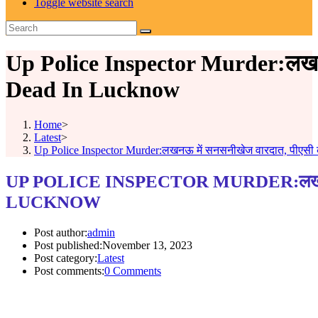
Toggle website search
Up Police Inspector Murder:लखनऊ म
Dead In Lucknow
Home
>
Latest
>
Up Police Inspector Murder:लखनऊ में सनसनीखेज वारदात, पीएसी के 
UP POLICE INSPECTOR MURDER:लखनऊ में 
LUCKNOW
Post author:
admin
Post published:
November 13, 2023
Post category:
Latest
Post comments:
0 Comments