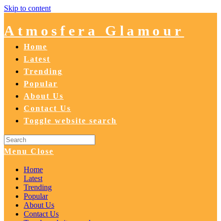
Skip to content
Atmosfera Glamour
Home
Latest
Trending
Popular
About Us
Contact Us
Toggle website search
Menu
Close
Home
Latest
Trending
Popular
About Us
Contact Us