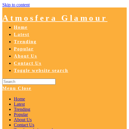
Skip to content
Atmosfera Glamour
Home
Latest
Trending
Popular
About Us
Contact Us
Toggle website search
Menu
Close
Home
Latest
Trending
Popular
About Us
Contact Us