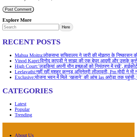
Explore More
Here
RECENT POSTS
Mahua Moitra:लोकसभा सचिवालय ने जारी की मोइत्रा के निष्कासन की 
Vinod Kapri:विनोद कापड़ी ने साझा की एक बेघर आदमी और उसके कुत
High Court:’लड़कियां अपनी यौन इच्छाओं को नियंत्रण में रखें’, हा
Leelavathi:नहीं रहीं मशहूर कन्नड़ अभिनेत्री लीलावती, Pm मोदी न
Exclusive:योजना भवन में मिले ‘खजाने’ की आंच Ias अरोड़ा तक पहुं
CATEGORIES
Latest
Popular
Trending
About Us