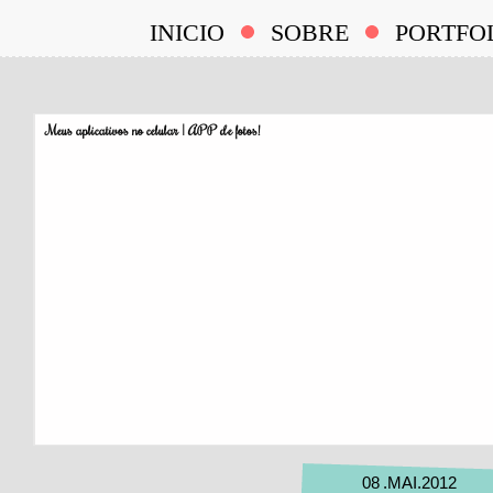
INICIO
SOBRE
PORTFO
Meus aplicativos no celular | APP de fotos!
08
.
MAI
.
2012