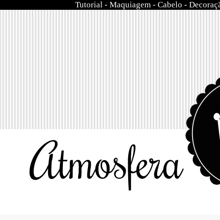
Tutorial
-
Maquiagem
-
Cabelo
-
Decoraç