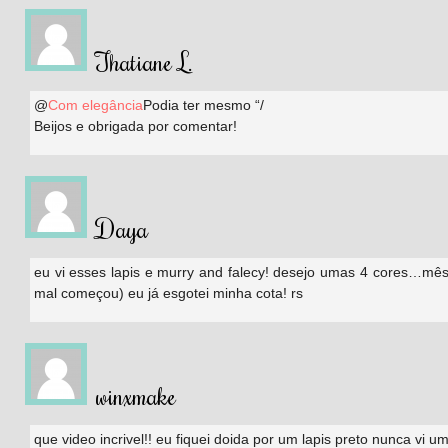
Thatiane L.
@
Com elegância
Podia ter mesmo “/
Beijos e obrigada por comentar!
Daya
eu vi esses lapis e murry and falecy! desejo umas 4 cores…mê
mal começou) eu já esgotei minha cota! rs
winxmake
que video incrivel!! eu fiquei doida por um lapis preto nunca vi um 