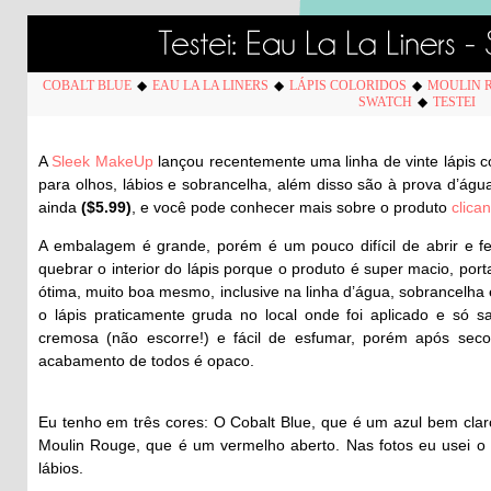
COBALT BLUE
◆
EAU LA LA LINERS
◆
LÁPIS COLORIDOS
◆
MOULIN 
SWATCH
◆
TESTEI
A
Sleek MakeUp
lançou recentemente uma linha de vinte lápis c
para olhos, lábios e sobrancelha, além disso são à prova d’ág
ainda
($5.99)
, e você pode conhecer mais sobre o produto
clica
A embalagem é grande, porém é um pouco difícil de abrir e fe
quebrar o interior do lápis porque o produto é super macio, port
ótima, muito boa mesmo, inclusive na linha d’água, sobrancelha
o lápis praticamente gruda no local onde foi aplicado e só 
cremosa (não escorre!) e fácil de esfumar, porém após se
acabamento de todos é opaco.
Eu tenho em três cores: O Cobalt Blue, que é um azul bem clar
Moulin Rouge, que é um vermelho aberto. Nas fotos eu usei o 
lábios.