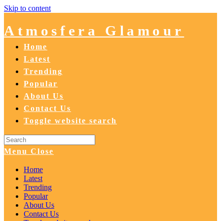
Skip to content
Atmosfera Glamour
Home
Latest
Trending
Popular
About Us
Contact Us
Toggle website search
Menu
Close
Home
Latest
Trending
Popular
About Us
Contact Us