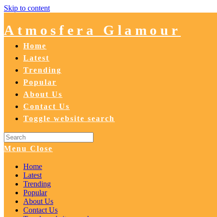
Skip to content
Atmosfera Glamour
Home
Latest
Trending
Popular
About Us
Contact Us
Toggle website search
Menu
Close
Home
Latest
Trending
Popular
About Us
Contact Us