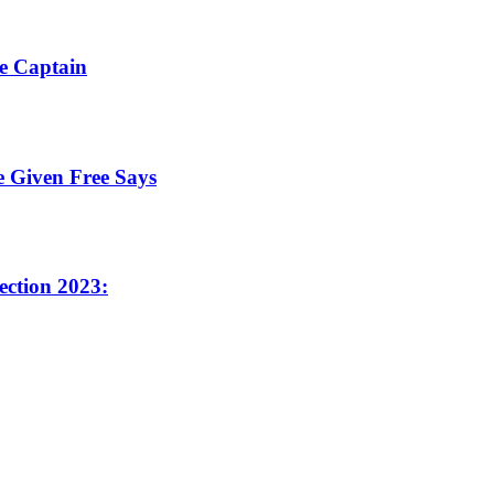
ice Captain
d Be Given Free Says
Election 2023: