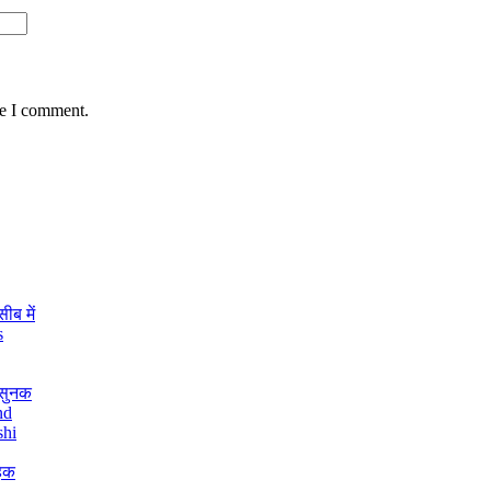
me I comment.
ीब में
s
 सुनक
nd
shi
हिक