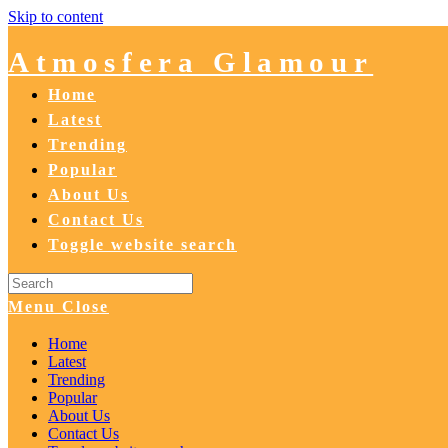
Skip to content
Atmosfera Glamour
Home
Latest
Trending
Popular
About Us
Contact Us
Toggle website search
Menu
Close
Home
Latest
Trending
Popular
About Us
Contact Us