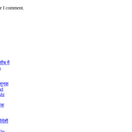
me I comment.
ीब में
s
 सुनक
nd
shi
हिक
िदेशी
Win