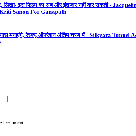
्ट, लिखा- इस फिल्म का अब और इंतजार नहीं कर सकती - Jacquel
f Kriti Sanon For Ganapath
ास मनाएंगे, रेस्क्यू ऑपरेशन अंतिम चरण में - Silkyara Tunnel
s
me I comment.