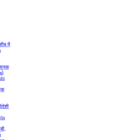
ीब में
s
 सुनक
nd
shi
हिक
िदेशी
Win
बी,
n