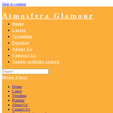
Skip to content
Atmosfera Glamour
Home
Latest
Trending
Popular
About Us
Contact Us
Toggle website search
Menu
Close
Home
Latest
Trending
Popular
About Us
Contact Us