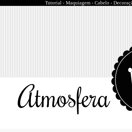
Tutorial
-
Maquiagem
-
Cabelo
-
Decoraç