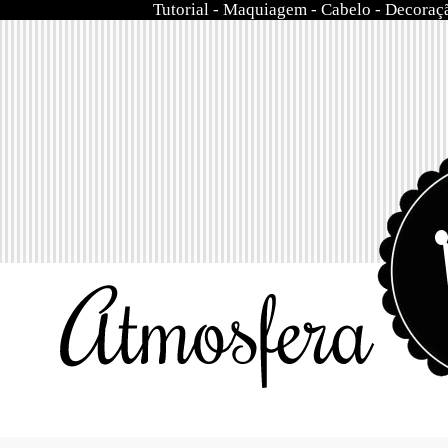
Tutorial
-
Maquiagem
-
Cabelo
-
Decoraç