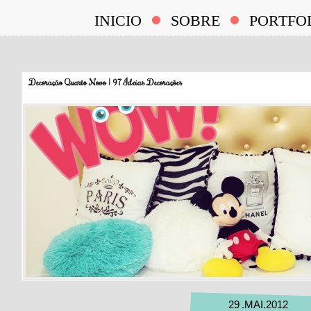
INICIO
SOBRE
PORTFO
Decoração Quarto Novo | 97 Ideias Decorações
29
.
MAI
.
2012