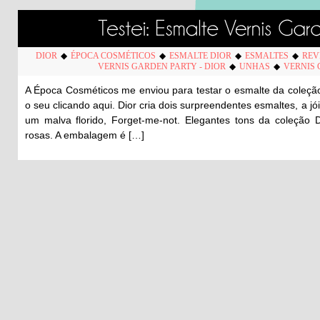
DIOR
◆
ÉPOCA COSMÉTICOS
◆
ESMALTE DIOR
◆
ESMALTES
◆
REV
VERNIS GARDEN PARTY - DIOR
◆
UNHAS
◆
VERNIS
A Época Cosméticos me enviou para testar o esmalte da coleçã
o seu clicando aqui. Dior cria dois surpreendentes esmaltes, a jó
um malva florido, Forget-me-not. Elegantes tons da coleção
rosas. A embalagem é […]