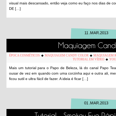
visual mais descansado, então veja como eu faço nos dias de
DE […]
11
.
MAR
.
2013
ÉPOCA COSMÉTICOS
◆
MAQUIAGEM CANDY COLOR
◆
MAQUIAGEM R
TUTORIAL EM VÍDEO
◆
YOU
Mais um tutorial para o Papo de Beleza, lá do canal Papo T
ousar de vez em quando com uma corzinha aqui e outra ali, me
ficou sutil e ultra fácil de fazer. A ideia é ficar […]
01
.
MAR
.
2013