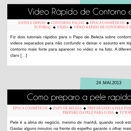
ANTES E DEPOIS
◆
CONTORNO FACIAL
◆
ÉPOCA COSMÉTICOS
◆
TUTORIAL
◆
VÍDEO
◆
VÍDEO RÁPIDO DE CONTORNO E 
Fiz dois tutoriais rápidos para o Papo de Beleza sobre contor
vídeos separados para não confundir e deixar o assunto em tóp
contorno mais forte para aparecer no vídeo e na foto. A dife
claro […]
24
.
MAI
.
2013
ÉPOCA COSMÉTICOS
◆
PAPO DE BELEZA
◆
PREPARANDO A PELE PAR
PREPARO DA PELE PARA O DIA
◆
TUTOR
Pele é a alma do negócio, mesmo de manhã, quando você está 
Gastar alguns minutos na frente do espelho garante o olhar mai