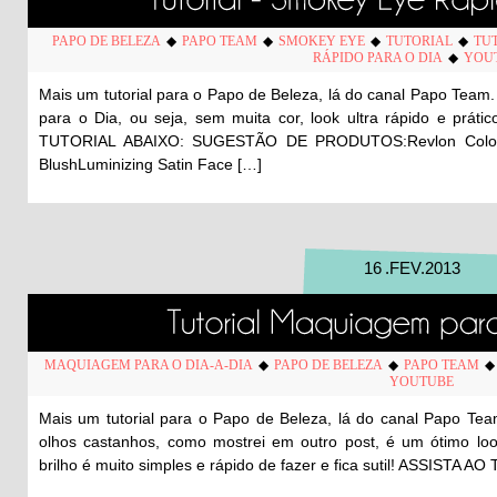
PAPO DE BELEZA
◆
PAPO TEAM
◆
SMOKEY EYE
◆
TUTORIAL
◆
TU
RÁPIDO PARA O DIA
◆
YOU
Mais um tutorial para o Papo de Beleza, lá do canal Papo Tea
para o Dia, ou seja, sem muita cor, look ultra rápido e prát
TUTORIAL ABAIXO: SUGESTÃO DE PRODUTOS:Revlon ColorSt
BlushLuminizing Satin Face […]
16
.
FEV
.
2013
MAQUIAGEM PARA O DIA-A-DIA
◆
PAPO DE BELEZA
◆
PAPO TEAM
YOUTUBE
Mais um tutorial para o Papo de Beleza, lá do canal Papo Te
olhos castanhos, como mostrei em outro post, é um ótimo lo
brilho é muito simples e rápido de fazer e fica sutil! ASSISTA 