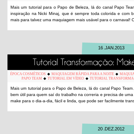
Mais um tutorial para o Papo de Beleza, lá do canal Papo Team
inspiração na Nicki Minaj, que é sempre toda colorida e com b
mais para talvez uma maquiagem mais usável para o carnaval! Con
16
.
JAN
.
2013
ÉPOCA COSMÉTICOS
◆
MAQUIAGEM RÁPIDA PARA A NOITE
◆
MAQUIA
PAPO TEAM
◆
TUTORIAL EM VÍDEO
◆
TUTORIAL TRANSFORMAÇ
Mais um tutorial para o Papo de Beleza, lá do canal Papo Team.
bem útil para quem saí do trabalho na correria e precisa de um
make para o dia-a-dia, fácil e linda, que pode ser facilmente t
20
.
DEZ
.
2012