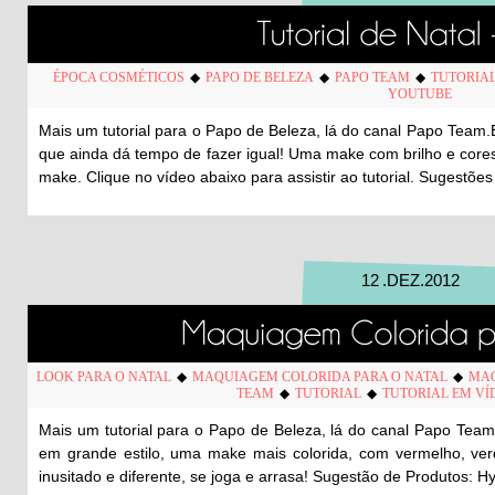
ÉPOCA COSMÉTICOS
◆
PAPO DE BELEZA
◆
PAPO TEAM
◆
TUTORIAL
YOUTUBE
Mais um tutorial para o Papo de Beleza, lá do canal Papo Team.
que ainda dá tempo de fazer igual! Uma make com brilho e cores
make. Clique no vídeo abaixo para assistir ao tutorial. Sugestõe
12
.
DEZ
.
2012
LOOK PARA O NATAL
◆
MAQUIAGEM COLORIDA PARA O NATAL
◆
MAQ
TEAM
◆
TUTORIAL
◆
TUTORIAL EM VÍ
Mais um tutorial para o Papo de Beleza, lá do canal Papo Tea
em grande estilo, uma make mais colorida, com vermelho, ver
inusitado e diferente, se joga e arrasa! Sugestão de Produtos: H