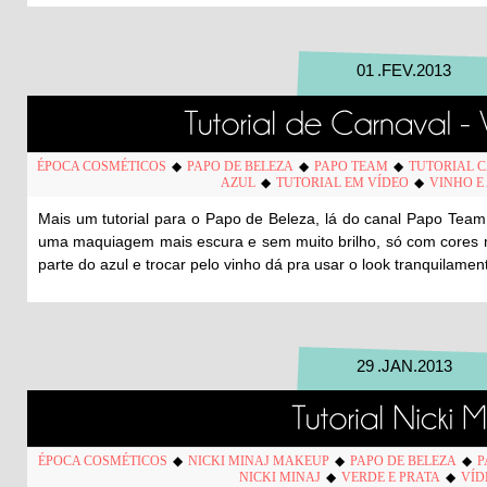
01
.
FEV
.
2013
ÉPOCA COSMÉTICOS
◆
PAPO DE BELEZA
◆
PAPO TEAM
◆
TUTORIAL 
AZUL
◆
TUTORIAL EM VÍDEO
◆
VINHO E
Mais um tutorial para o Papo de Beleza, lá do canal Papo Team
uma maquiagem mais escura e sem muito brilho, só com cores m
parte do azul e trocar pelo vinho dá pra usar o look tranquilame
29
.
JAN
.
2013
ÉPOCA COSMÉTICOS
◆
NICKI MINAJ MAKEUP
◆
PAPO DE BELEZA
◆
P
NICKI MINAJ
◆
VERDE E PRATA
◆
VÍD