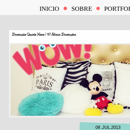
INICIO
SOBRE
PORTFO
Decoração Quarto Novo | 97 Ideias Decorações
08
.
JUL
.
2013