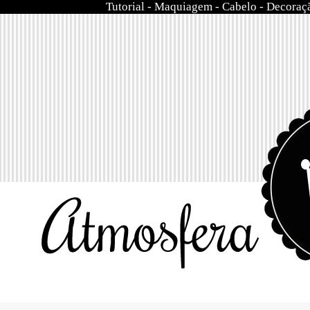
Tutorial
-
Maquiagem
-
Cabelo
-
Decoraç