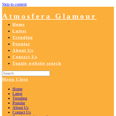
Skip to content
Atmosfera Glamour
Home
Latest
Trending
Popular
About Us
Contact Us
Toggle website search
Menu
Close
Home
Latest
Trending
Popular
About Us
Contact Us