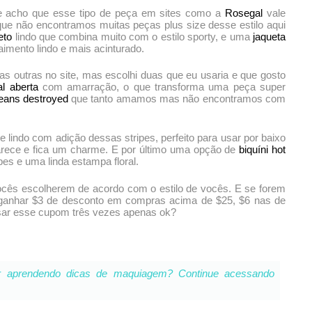
ue acho que esse tipo de peça em sites como a
Rosegal
vale
rque não encontramos muitas peças plus size desse estilo aqui
eto
lindo que combina muito com o estilo sporty, e uma
jaqueta
mento lindo e mais acinturado.
tas outras no site, mas escolhi duas que eu usaria e que gosto
al aberta
com amarração, o que transforma uma peça super
jeans destroyed
que tanto amamos mas não encontramos com
e lindo com adição dessas stripes, perfeito para usar por baixo
parece e fica um charme. E por último uma opção de
biquíni hot
es e uma linda estampa floral.
vocês escolherem de acordo com o estilo de vocês. E se forem
ganhar $3 de desconto em compras acima de $25, $6 nas de
sar esse cupom três vezes apenas ok?
ar aprendendo dicas de
maquiagem
? Continue acessando