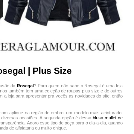
osegal | Plus Size
fusão da
Rosegal
? Para quem não sabe a Rosegal é uma loja
órios também tem uma coleção de roupas plus size e de outros
a loja para apresentar pra vocês as novidades do site, então
om aplique na região do ombro, um modelo mais acinturado,
ara diversas ocasiões. A segunda opção é dessa
blusa mullet de
ransparência. Adoro esse tipo de peça para o dia-a-dia, quando
da de alfaiataria ou muito chique.