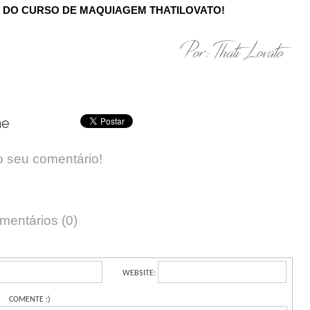
S DO CURSO DE MAQUIAGEM THATILOVATO!
Por: Thati Lovato
he
o seu comentário!
mentários (0)
WEBSITE:
COMENTE :)