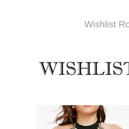
Wishlist R
O que fazer em Búzios!
Em 21.12.2018