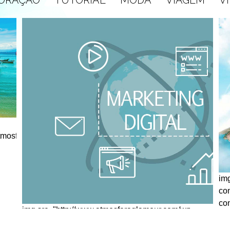
atmosferaglamour.com/wp-
im
co
co
img src="http://www.atmosferaglamour.com/wp-
content/themes/atmosfera_glamourhttp://www.atmosfera