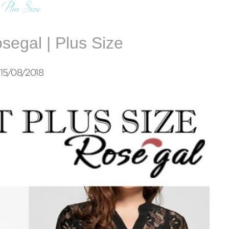
Plus Size
content/uploads/2018/12/getty_488305762_333699.jpg"
osegal | Plus Size
15/08/2018
Conheça as principais diferenças entre
P
marketing e marketing digital!
a
Em 04.12.2018