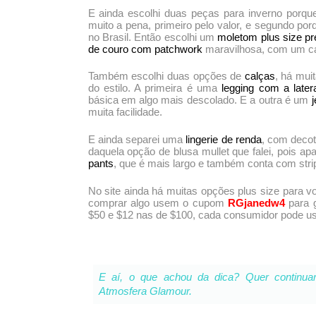
E ainda escolhi duas peças para inverno porq
muito a pena, primeiro pelo valor, e segundo po
no Brasil. Então escolhi um
moletom plus size pr
de couro com patchwork
maravilhosa, com um cai
Também escolhi duas opções de
calças
, há mui
do estilo. A primeira é uma
legging com a later
básica em algo mais descolado. E a outra é um
muita facilidade.
E ainda separei uma
lingerie de renda
, com decot
daquela opção de blusa mullet que falei, pois a
pants
, que é mais largo e também conta com strip
No site ainda há muitas opções plus size para 
comprar algo usem o cupom
RGjanedw4
para 
$50 e $12 nas de $100, cada consumidor pode u
E aí, o que achou da dica? Quer continu
Atmosfera Glamour
.