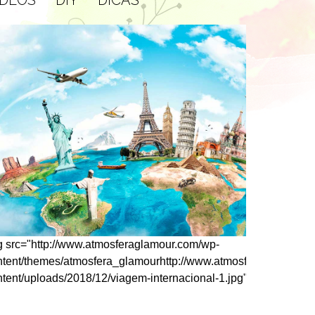
g src="http://www.atmosferaglamour.com/wp-
ntent/themes/atmosfera_glamourhttp://www.atmosferaglamour.
ntent/uploads/2018/12/viagem-internacional-1.jpg">
glamour.com/wp-