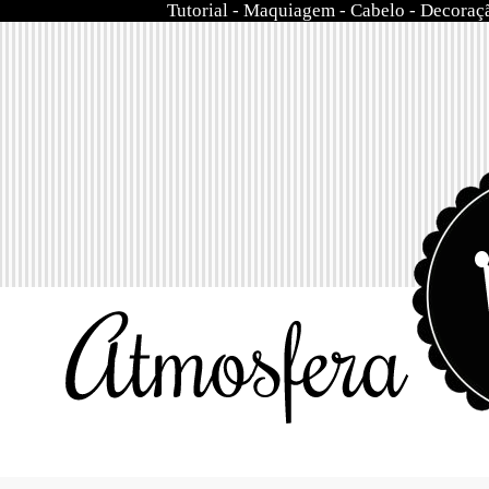
Tutorial
-
Maquiagem
-
Cabelo
-
Decoraç