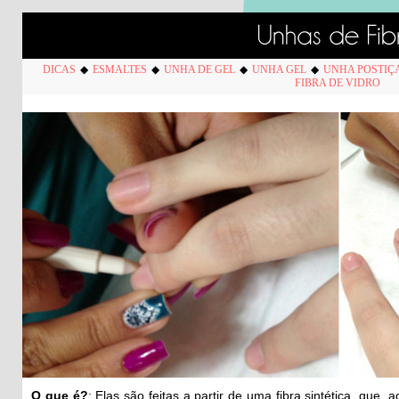
DICAS
◆
ESMALTES
◆
UNHA DE GEL
◆
UNHA GEL
◆
UNHA POSTIÇ
FIBRA DE VIDRO
O que é?
: Elas são feitas a partir de uma fibra sintética, que