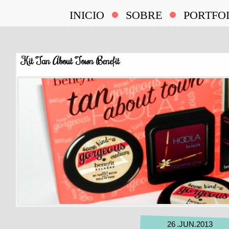
INICIO
SOBRE
PORTFO
Kit Tan About Town Benefit
26
.
JUN
.
2013