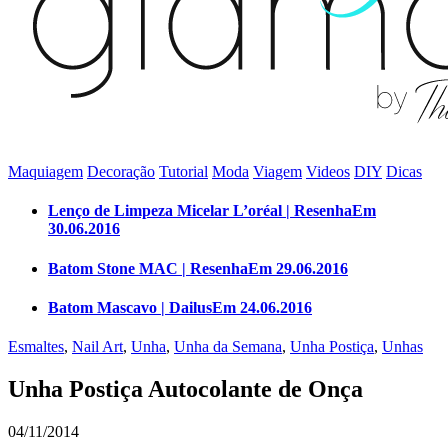
Maquiagem
Decoração
Tutorial
Moda
Viagem
Videos
DIY
Dicas
Lenço de Limpeza Micelar L’oréal | Resenha
Em
30.06.2016
Batom Stone MAC | Resenha
Em 29.06.2016
Batom Mascavo | Dailus
Em 24.06.2016
Esmaltes
,
Nail Art
,
Unha
,
Unha da Semana
,
Unha Postiça
,
Unhas
Unha Postiça Autocolante de Onça
04/11/2014