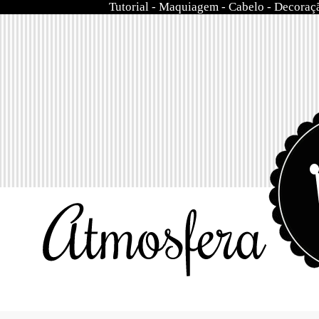
Tutorial
-
Maquiagem
-
Cabelo
-
Decoraç