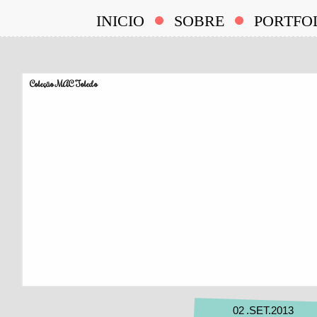
INICIO
SOBRE
PORTFO
Coleção MAC Toledo
02
.
SET
.
2013