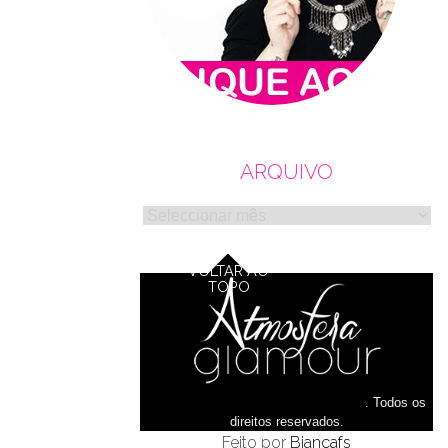
ARQUIVO
Arquivo
VOLTAR AO
TOPO
© Copyright 2016
Atmosfera glamour
.
Todos os
direitos reservados.
Feito por
Biancafs