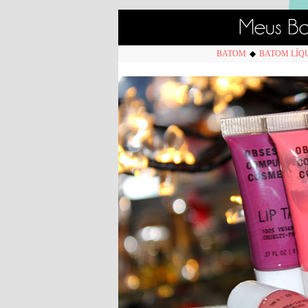
BATOM
◆
BATOM LÍQ