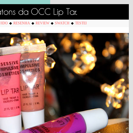
UIDO
◆
RESENHA
◆
REVIEW
◆
SWATCH
◆
TESTEI