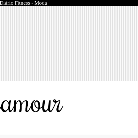
Diário Fitness
-
Moda