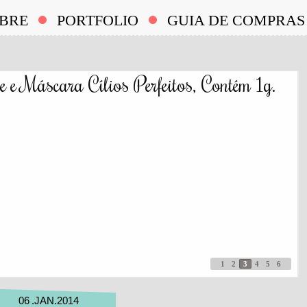
BRE
PORTFOLIO
GUIA DE COMPRAS
e e Máscara Cílios Perfeitos, Contém 1g.
1
2
3
4
5
6
06
.
JAN
.
2014