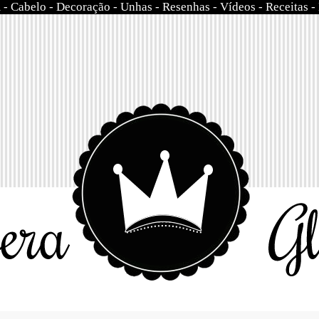
m
-
Cabelo
-
Decoração
-
Unhas
-
Resenhas
-
Vídeos
-
Receitas
-