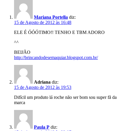
Mariana Portella
diz:
15 de Agosto de 2012 às 16:48
ELE É ÓÓÓTIMO!! TENHO E TBM ADORO
^^
BEIJÃO
http://brincandodesemaquiar.blogspot.com.br/
Adriana
diz:
15 de Agosto de 2012 às 19:53
Difícil um produto lá roche não ser bom sou super fã da
marca
Paula P
diz: