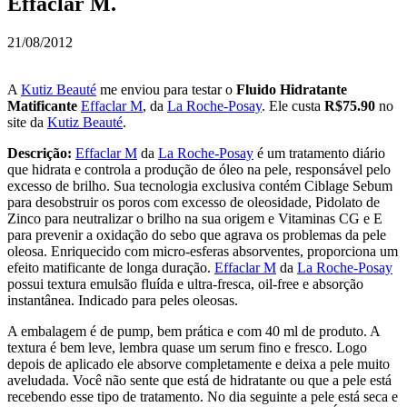
Effaclar M.
21/08/2012
A
Kutiz Beauté
me enviou para testar o
Fluido Hidratante
Matificante
Effaclar M
, da
La Roche-Posay
. Ele custa
R$75.90
no
site da
Kutiz Beauté
.
Descrição:
Effaclar M
da
La Roche-Posay
é um tratamento diário
que hidrata e controla a produção de óleo na pele, responsável pelo
excesso de brilho. Sua tecnologia exclusiva contém Ciblage Sebum
para desobstruir os poros com excesso de oleosidade, Pidolato de
Zinco para neutralizar o brilho na sua origem e Vitaminas CG e E
para prevenir a oxidação do sebo que agrava os problemas da pele
oleosa. Enriquecido com micro-esferas absorventes, proporciona um
efeito matificante de longa duração.
Effaclar M
da
La Roche-Posay
possui textura emulsão fluída e ultra-fresca, oil-free e absorção
instantânea. Indicado para peles oleosas.
A embalagem é de pump, bem prática e com 40 ml de produto. A
textura é bem leve, lembra quase um serum fino e fresco. Logo
depois de aplicado ele absorve completamente e deixa a pele muito
aveludada. Você não sente que está de hidratante ou que a pele está
recebendo esse tipo de tratamento. No dia seguinte a pele está seca e