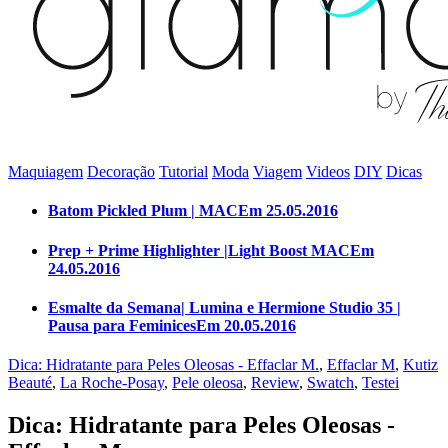
Maquiagem
Decoração
Tutorial
Moda
Viagem
Videos
DIY
Dicas
Batom Pickled Plum | MAC
Em 25.05.2016
Prep + Prime Highlighter |Light Boost MAC
Em
24.05.2016
Esmalte da Semana| Lumina e Hermione Studio 35 |
Pausa para Feminices
Em 20.05.2016
Dica: Hidratante para Peles Oleosas - Effaclar M.
,
Effaclar M
,
Kutiz
Beauté
,
La Roche-Posay
,
Pele oleosa
,
Review
,
Swatch
,
Testei
Dica: Hidratante para Peles Oleosas -