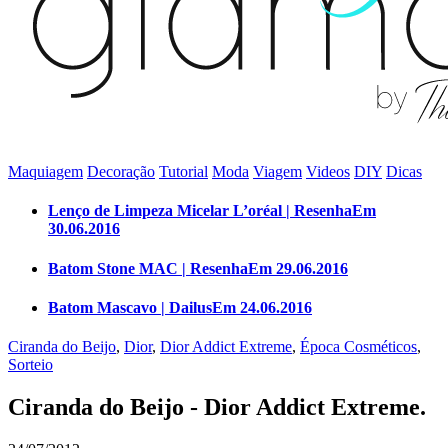
Maquiagem
Decoração
Tutorial
Moda
Viagem
Videos
DIY
Dicas
Lenço de Limpeza Micelar L’oréal | Resenha
Em
30.06.2016
Batom Stone MAC | Resenha
Em 29.06.2016
Batom Mascavo | Dailus
Em 24.06.2016
Ciranda do Beijo
,
Dior
,
Dior Addict Extreme
,
Época Cosméticos
,
Sorteio
Ciranda do Beijo - Dior Addict Extreme.