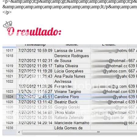
<p>&amp;amp;lt;p&amp;amp;gt;&amp;amp;amp;amp;amp;amp;lt;p
&amp;amp;amp;amp;amp;amp;amp;amp;amp;amp;lt;/p&amp;amp;amp
</p>