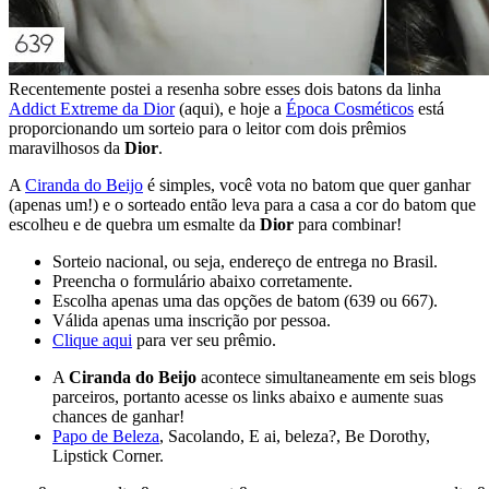
Recentemente postei a resenha sobre esses dois batons da linha
Addict Extreme da Dior
(aqui), e hoje a
Época Cosméticos
está
proporcionando um sorteio para o leitor com dois prêmios
maravilhosos da
Dior
.
A
Ciranda do Beijo
é simples, você vota no batom que quer ganhar
(apenas um!) e o sorteado então leva para a casa a cor do batom que
escolheu e de quebra um esmalte da
Dior
para combinar!
Sorteio nacional, ou seja, endereço de entrega no Brasil.
Preencha o formulário abaixo corretamente.
Escolha apenas uma das opções de batom (639 ou 667).
Válida apenas uma inscrição por pessoa.
Clique aqui
para ver seu prêmio.
A
Ciranda do Beijo
acontece simultaneamente em seis blogs
parceiros, portanto acesse os links abaixo e aumente suas
chances de ganhar!
Papo de Beleza
, Sacolando, E ai, beleza?, Be Dorothy,
Lipstick Corner.