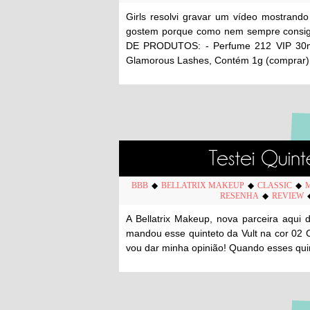
Girls resolvi gravar um vídeo mostrand
gostem porque como nem sempre consigo 
DE PRODUTOS: - Perfume 212 VIP 30ml, 
Glamorous Lashes, Contém 1g (comprar).
BBB
◆
BELLATRIX MAKEUP
◆
CLASSIC
◆
RESENHA
◆
REVIEW
A Bellatrix Makeup, nova parceira aqui
mandou esse quinteto da Vult na cor 02 C
vou dar minha opinião! Quando esses qui