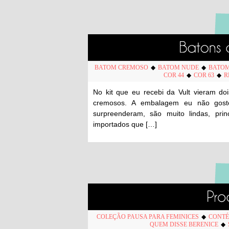
BATOM CREMOSO
◆
BATOM NUDE
◆
BATOM
COR 44
◆
COR 63
◆
R
No kit que eu recebi da Vult vieram do
cremosos. A embalagem eu não gosto
surpreenderam, são muito lindas, pr
importados que […]
COLEÇÃO PAUSA PARA FEMINICES
◆
CONTÉ
QUEM DISSE BERENICE
◆