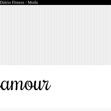
Diário Fitness
-
Moda