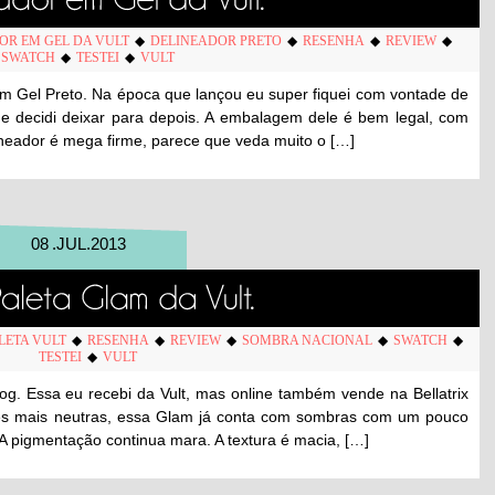
OR EM GEL DA VULT
◆
DELINEADOR PRETO
◆
RESENHA
◆
REVIEW
◆
SWATCH
◆
TESTEI
◆
VULT
m Gel Preto. Na época que lançou eu super fiquei com vontade de
 e decidi deixar para depois. A embalagem dele é bem legal, com
lineador é mega firme, parece que veda muito o […]
08
.
JUL
.
2013
LETA VULT
◆
RESENHA
◆
REVIEW
◆
SOMBRA NACIONAL
◆
SWATCH
◆
TESTEI
◆
VULT
log. Essa eu recebi da Vult, mas online também vende na Bellatrix
res mais neutras, essa Glam já conta com sombras com um pouco
A pigmentação continua mara. A textura é macia, […]