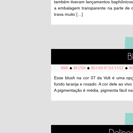
também tiveram lançamentos baphônicos
a embalagem transparente na parte de cim
trava muito […]
BBB
◆
BLUSH
◆
BLUSH 07 DA VULT
◆
B
Esse blush na cor 07 da Vult é uma op
fundo laranja e rosado. A cor dele ao vivo
A pigmentação é média, pigmenta fácil na 