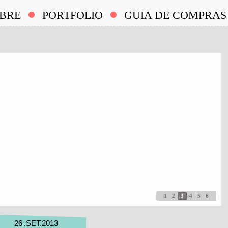
BRE
PORTFOLIO
GUIA DE COMPRAS
1
2
3
4
5
6
26
.
SET
.
2013