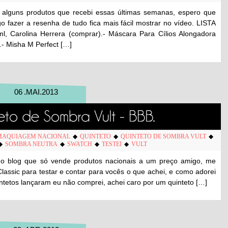
o alguns produtos que recebi essas últimas semanas, espero que
fazer a resenha de tudo fica mais fácil mostrar no vídeo. LISTA
Carolina Herrera (comprar).- Máscara Para Cílios Alongadora
- Misha M Perfect […]
06
.
MAI
.
2013
MAQUIAGEM NACIONAL
◆
QUINTETO
◆
QUINTETO DE SOMBRA VULT
◆
◆
SOMBRA NEUTRA
◆
SWATCH
◆
TESTEI
◆
VULT
 do blog que só vende produtos nacionais a um preço amigo, me
lassic para testar e contar para vocês o que achei, e como adorei
ntetos lançaram eu não comprei, achei caro por um quinteto […]