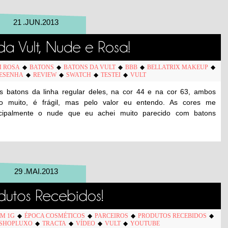
21
.
JUN
.
2013
 ROSA
◆
BATONS
◆
BATONS DA VULT
◆
BBB
◆
BELLATRIX MAKEUP
◆
ESENHA
◆
REVIEW
◆
SWATCH
◆
TESTEI
◆
VULT
is batons da linha regular deles, na cor 44 e na cor 63, ambos
 muito, é frágil, mas pelo valor eu entendo. As cores me
incipalmente o nude que eu achei muito parecido com batons
29
.
MAI
.
2013
M 1G
◆
ÉPOCA COSMÉTICOS
◆
PARCEIROS
◆
PRODUTOS RECEBIDOS
◆
SHOPLUXO
◆
TRACTA
◆
VÍDEO
◆
VULT
◆
YOUTUBE