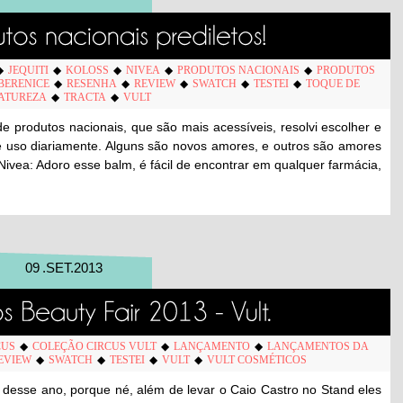
◆
JEQUITI
◆
KOLOSS
◆
NIVEA
◆
PRODUTOS NACIONAIS
◆
PRODUTOS
BERENICE
◆
RESENHA
◆
REVIEW
◆
SWATCH
◆
TESTEI
◆
TOQUE DE
ATUREZA
◆
TRACTA
◆
VULT
produtos nacionais, que são mais acessíveis, resolvi escolher e
e uso diariamente. Alguns são novos amores, e outros são amores
 Nivea: Adoro esse balm, é fácil de encontrar em qualquer farmácia,
09
.
SET
.
2013
CUS
◆
COLEÇÃO CIRCUS VULT
◆
LANÇAMENTO
◆
LANÇAMENTOS DA
EVIEW
◆
SWATCH
◆
TESTEI
◆
VULT
◆
VULT COSMÉTICOS
F desse ano, porque né, além de levar o Caio Castro no Stand eles