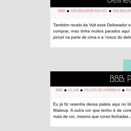
BBB
◆
DELINEADOR EM GEL
◆
DELINEAD
Também recebi da Vult esse Delineador e
comprar, mas tinha muitos parados aqui
pincel na parte de cima e a ‘rosca’ do de
BBB
◆
GLAM
◆
PALETA DE SOMBRAS
◆
PA
Eu já fiz resenha dessa paleta aqui no b
Makeup. A outra cor que tenho é de co
mais de cor, mesmo que cores fechadas. 