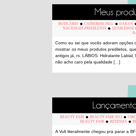
BOTICÁRIO
◆
CATHERINE HILL
◆
DAILUS
NACIONAIS PREDILETOS
◆
QUEM DISSE 
N
Como eu sei que vocês adoram opções de 
mostrar os meus produtos prediletos, qu
antigos já, rs. LÁBIOS: Hidratante Labial,
não acho caro pela qualidade […]
BEAUTY FAIR
◆
BEAUTY FAIR 2013
◆
CIR
BEAUTY FAIR
◆
RESENHA
◆
R
A Vult literalmente chegou pra parar a B