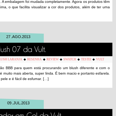
. A embalagem foi mudada completamente. Agora os produtos têm
a, o que facilita visualizar a cor dos produtos, além de ter uma
27
.
AGO
.
2013
LUSH LARANJA
◆
RESENHA
◆
REVIEW
◆
SWATCH
◆
TESTEI
◆
VULT
ção BBB para quem está procurando um blush diferente e com o
 é muito mais aberta, super linda. É bem macio e portanto esfarela.
pele e é fácil de esfumar. […]
09
.
JUL
.
2013