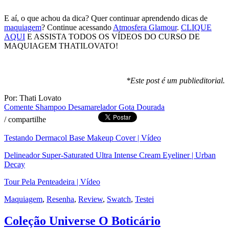
E aí, o que achou da dica? Quer continuar aprendendo dicas de
maquiagem
? Continue acessando
Atmosfera Glamour
.
CLIQUE
AQUI
E ASSISTA TODOS OS VÍDEOS DO CURSO DE
MAQUIAGEM THATILOVATO!
*Este post é um publieditorial.
Por: Thati Lovato
Comente
Shampoo Desamarelador Gota Dourada
/
compartilhe
Testando Dermacol Base Makeup Cover | Vídeo
Delineador Super-Saturated Ultra Intense Cream Eyeliner | Urban
Decay
Tour Pela Penteadeira | Vídeo
Maquiagem
,
Resenha
,
Review
,
Swatch
,
Testei
Coleção Universe O Boticário