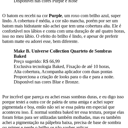
Disponível nas cores Purple e Rose
O batom eu recebi na cor
Purple
, um roxo com brilho azul, super
lindo. A cobertura é média, a cor não mancha, porém por ser um
batom mais hidratante não achei que tem uma cobertura alta. Ele é
confortável nos lábios e conta com uma duração de até quatro horas,
isso no meu lábio. O efeito do brilho é lindo, e apesar de preferir
batom matte eu adorei esse, bem diferente.
Make B. Universe Collection Quarteto de Sombras
Baked
Preço sugerido: R$ 66,99
Exclusiva tecnologia Baked, Fixação de até 10 horas,
Alta cobertura, Acompanha aplicador com duas pontas
Proporciona a criação de looks para o dia e para a noite.
Disponível nas cores Blue e Bronze.
Por incrível que pareça eu achei essas sombras duras, e eu digo isso
porque testei a outra cor de paleta de uma amiga e achei super
pigmentada e boa, então não sei se essa paleta em especial que
aconteceu isso. É normal sombra baked ter essa textura, porque elas
foram feitas para ser utilizadas também molhadas, mas eu também
achei a pigmentação na pálpebra baixa, precisa de base de sombra
ou primer e perde o brilho se não souber aplicar.