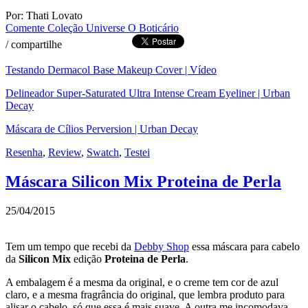
Por: Thati Lovato
Comente
Coleção Universe O Boticário
/
compartilhe
Testando Dermacol Base Makeup Cover | Vídeo
Delineador Super-Saturated Ultra Intense Cream Eyeliner | Urban
Decay
Máscara de Cílios Perversion | Urban Decay
Resenha
,
Review
,
Swatch
,
Testei
Máscara Silicon Mix Proteina de Perla
25/04/2015
Tem um tempo que recebi da
Debby Shop
essa máscara para cabelo
da
Silicon Mix
edição
Proteina de Perla
.
A embalagem é a mesma da original, e o creme tem cor de azul
claro, e a mesma fragrância do original, que lembra produto para
alisar o cabelo, só que essa é mais suave. A outra me incomodava