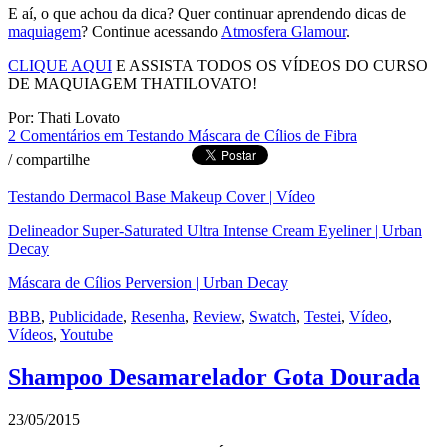
E aí, o que achou da dica? Quer continuar aprendendo dicas de
maquiagem
? Continue acessando
Atmosfera Glamour
.
CLIQUE AQUI
E ASSISTA TODOS OS VÍDEOS DO CURSO
DE MAQUIAGEM THATILOVATO!
Por: Thati Lovato
2 Comentários
em Testando Máscara de Cílios de Fibra
/
compartilhe
Testando Dermacol Base Makeup Cover | Vídeo
Delineador Super-Saturated Ultra Intense Cream Eyeliner | Urban
Decay
Máscara de Cílios Perversion | Urban Decay
BBB
,
Publicidade
,
Resenha
,
Review
,
Swatch
,
Testei
,
Vídeo
,
Vídeos
,
Youtube
Shampoo Desamarelador Gota Dourada
23/05/2015