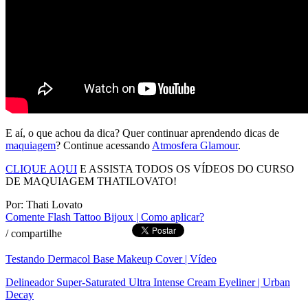
E aí, o que achou da dica? Quer continuar aprendendo dicas de
maquiagem
? Continue acessando
Atmosfera Glamour
.
CLIQUE AQUI
E ASSISTA TODOS OS VÍDEOS DO CURSO
DE MAQUIAGEM THATILOVATO!
Por: Thati Lovato
Comente
Flash Tattoo Bijoux | Como aplicar?
/
compartilhe
Testando Dermacol Base Makeup Cover | Vídeo
Delineador Super-Saturated Ultra Intense Cream Eyeliner | Urban
Decay