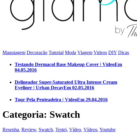
Maquiagem
Decoração
Tutorial
Moda
Viagem
Videos
DIY
Dicas
Testando Dermacol Base Makeup Cover | Vídeo
Em
04.05.2016
Delineador Super-Saturated Ultra Intense Cream
Eyeliner | Urban Decay
Em 02.05.2016
Tour Pela Penteadeira | Vídeo
Em 29.04.2016
Categoria: Swatch
Resenha
,
Review
,
Swatch
,
Testei
,
Vídeo
,
Vídeos
,
Youtube