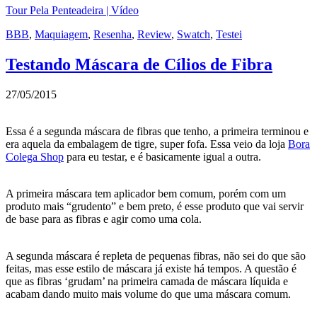
Tour Pela Penteadeira | Vídeo
BBB
,
Maquiagem
,
Resenha
,
Review
,
Swatch
,
Testei
Testando Máscara de Cílios de Fibra
27/05/2015
Essa é a segunda máscara de fibras que tenho, a primeira terminou e
era aquela da embalagem de tigre, super fofa. Essa veio da loja
Bora
Colega Shop
para eu testar, e é basicamente igual a outra.
A primeira máscara tem aplicador bem comum, porém com um
produto mais “grudento” e bem preto, é esse produto que vai servir
de base para as fibras e agir como uma cola.
A segunda máscara é repleta de pequenas fibras, não sei do que são
feitas, mas esse estilo de máscara já existe há tempos. A questão é
que as fibras ‘grudam’ na primeira camada de máscara líquida e
acabam dando muito mais volume do que uma máscara comum.