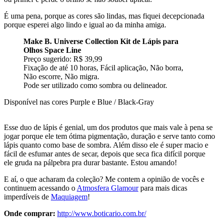
É uma pena, porque as cores são lindas, mas fiquei decepcionada
porque esperei algo lindo e igual ao da minha amiga.
Make B. Universe Collection Kit de Lápis para
Olhos Space Line
Preço sugerido: R$ 39,99
Fixação de até 10 horas, Fácil aplicação, Não borra,
Não escorre, Não migra.
Pode ser utilizado como sombra ou delineador.
Disponível nas cores Purple e Blue / Black-Gray
Esse duo de lápis é genial, um dos produtos que mais vale à pena se
jogar porque ele tem ótima pigmentação, duração e serve tanto como
lápis quanto como base de sombra. Além disso ele é super macio e
fácil de esfumar antes de secar, depois que seca fica difícil porque
ele gruda na pálpebra pra durar bastante. Estou amando!
E aí, o que acharam da coleção? Me contem a opinião de vocês e
continuem acessando o
Atmosfera Glamour
para mais dicas
imperdíveis de
Maquiagem
!
Onde comprar:
http://www.boticario.com.br/