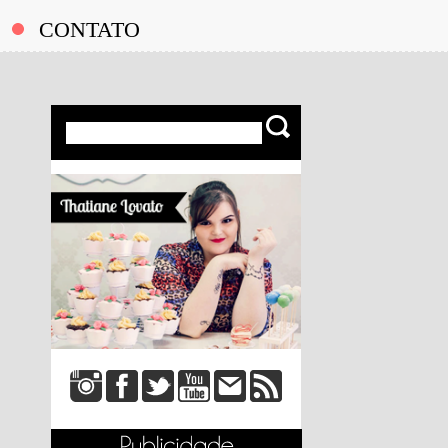
CONTATO
Look da K: Saia Esvoaçante!