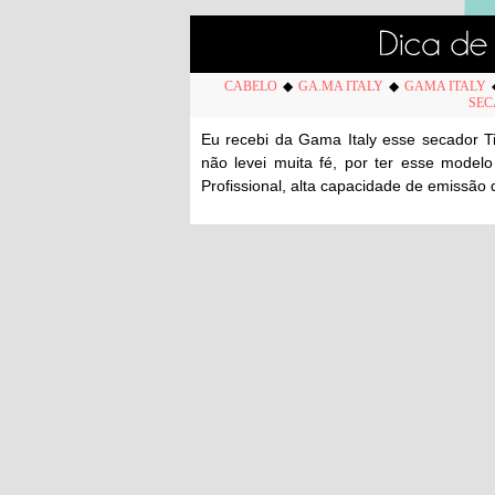
CABELO
◆
GA.MA ITALY
◆
GAMA ITALY
SEC
Eu recebi da Gama Italy esse secador T
não levei muita fé, por ter esse model
Profissional, alta capacidade de emissão