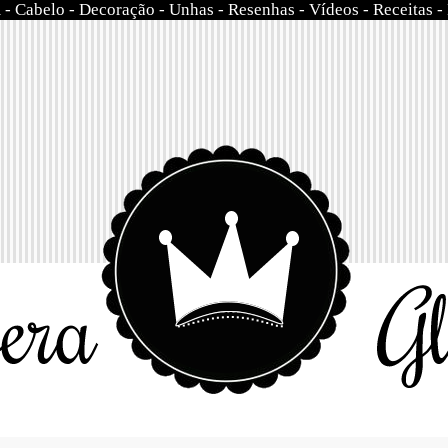
m
-
Cabelo
-
Decoração
-
Unhas
-
Resenhas
-
Vídeos
-
Receitas
-