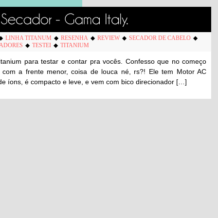
◆
LINHA TITANUM
◆
RESENHA
◆
REVIEW
◆
SECADOR DE CABELO
◆
ADORES
◆
TESTEI
◆
TITANIUM
itanium para testar e contar pra vocês. Confesso que no começo
o com a frente menor, coisa de louca né, rs?! Ele tem Motor AC
 de íons, é compacto e leve, e vem com bico direcionador […]