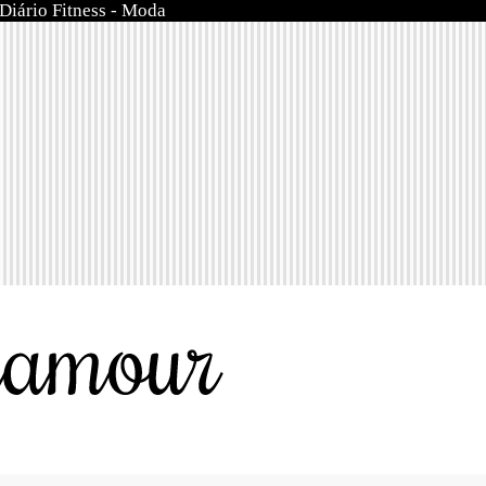
Diário Fitness
-
Moda