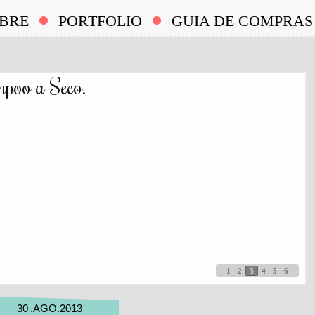
BRE
PORTFOLIO
GUIA DE COMPRAS
poo a Seco.
1
2
3
4
5
6
30
.
AGO
.
2013