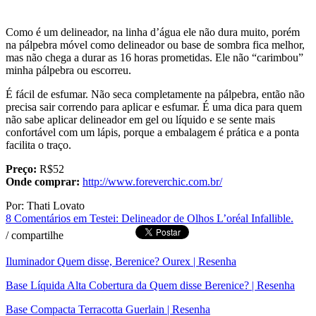
Como é um delineador, na linha d’água ele não dura muito, porém
na pálpebra móvel como delineador ou base de sombra fica melhor,
mas não chega a durar as 16 horas prometidas. Ele não “carimbou”
minha pálpebra ou escorreu.
É fácil de esfumar. Não seca completamente na pálpebra, então não
precisa sair correndo para aplicar e esfumar. É uma dica para quem
não sabe aplicar delineador em gel ou líquido e se sente mais
confortável com um lápis, porque a embalagem é prática e a ponta
facilita o traço.
Preço:
R$52
Onde comprar:
http://www.foreverchic.com.br/
Por: Thati Lovato
8 Comentários
em Testei: Delineador de Olhos L’oréal Infallible.
/
compartilhe
Iluminador Quem disse, Berenice? Ourex | Resenha
Base Líquida Alta Cobertura da Quem disse Berenice? | Resenha
Base Compacta Terracotta Guerlain | Resenha