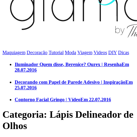
Maquiagem
Decoração
Tutorial
Moda
Viagem
Videos
DIY
Dicas
Iluminador Quem disse, Berenice? Ourex | Resenha
Em
28.07.2016
Decorando com Papel de Parede Adesivo | Inspiração
Em
25.07.2016
Contorno Facial Gringo | Vídeo
Em 22.07.2016
Categoria: Lápis Delineador de
Olhos