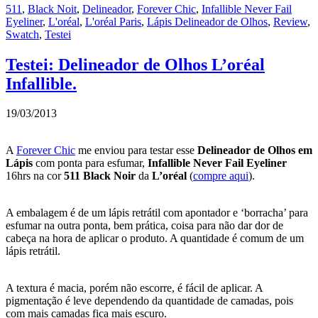
511
,
Black Noit
,
Delineador
,
Forever Chic
,
Infallible Never Fail
Eyeliner
,
L'oréal
,
L'oréal Paris
,
Lápis Delineador de Olhos
,
Review
,
Swatch
,
Testei
Testei: Delineador de Olhos L’oréal
Infallible.
19/03/2013
A
Forever Chic
me enviou para testar esse
Delineador de Olhos em
Lápis
com ponta para esfumar,
Infallible Never Fail Eyeliner
16hrs na cor
511 Black Noir
da
L’oréal
(
compre aqui
).
A embalagem é de um lápis retrátil com apontador e ‘borracha’ para
esfumar na outra ponta, bem prática, coisa para não dar dor de
cabeça na hora de aplicar o produto. A quantidade é comum de um
lápis retrátil.
A textura é macia, porém não escorre, é fácil de aplicar. A
pigmentação é leve dependendo da quantidade de camadas, pois
com mais camadas fica mais escuro.