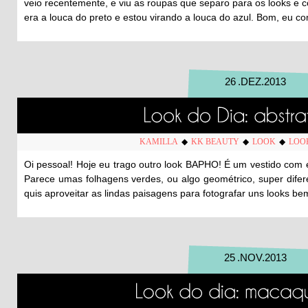
veio recentemente, e viu as roupas que separo para os looks e 
era a louca do preto e estou virando a louca do azul. Bom, eu c
26
.
DEZ
.
2013
KAMILLA
◆
KK BEAUTY
◆
LOOK
◆
LOO
Oi pessoal! Hoje eu trago outro look BAPHO! É um vestido com
Parece umas folhagens verdes, ou algo geométrico, super difer
quis aproveitar as lindas paisagens para fotografar uns looks bem
25
.
NOV
.
2013