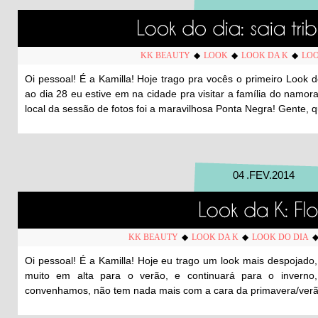
KK BEAUTY
◆
LOOK
◆
LOOK DA K
◆
LOO
Oi pessoal! É a Kamilla! Hoje trago pra vocês o primeiro Look
ao dia 28 eu estive em na cidade pra visitar a família do namorad
local da sessão de fotos foi a maravilhosa Ponta Negra! Gente, q
04
.
FEV
.
2014
KK BEAUTY
◆
LOOK DA K
◆
LOOK DO DIA
Oi pessoal! É a Kamilla! Hoje eu trago um look mais despojado,
muito em alta para o verão, e continuará para o inverno
convenhamos, não tem nada mais com a cara da primavera/verã