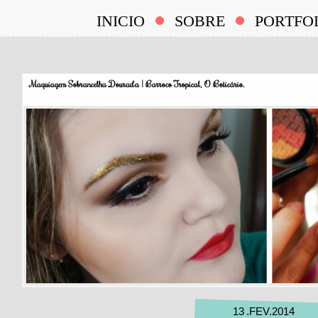
INICIO
SOBRE
PORTFO
Maquiagem Sobrancelha Dourada | Barroco Tropical, O Boticário.
13
.
FEV
.
2014