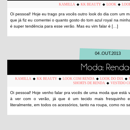
KAMILLA
◆
KK BEAUTY
◆
LOOK
◆
LOO
Oi pessoal! Hoje eu trago pra vocês outro look do dia com um m
que já fiz eu comentei o quanto gosto do tom azul royal na minh
é super tendência para esse verão. Mas eu vim falar é […]
04
.
OUT
.
2013
KAMILLA
◆
KK BEAUTY
◆
LOOK COM RENDA
◆
LOOK DO DIA
◆
SHORTS DE RENDA
◆
VESTIDO 
Oi pessoal! Hoje venho falar pra vocês de uma moda que está vi
à ver com o verão, já que é um tecido mais fresquinho e
literalmente, em todos os acessórios, tanto na roupa, como no s