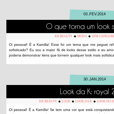
03
.
FEV
.
2014
KK BEAUTY
◆
MODA
◆
SEM CATEGOR
Oi pessoal! É a Kamilla! Esse foi um tema que me peguei re
sofisticado? Eu sou a maior fã de looks desse estilo e eu amo
poderia demonstrar itens que tornem qualquer look mais sofisti
30
.
JAN
.
2014
KK BEAUTY
◆
LOOK
◆
LOOK DA K
◆
LOOK DO D
Oi pessoal! É a Kamilla! Se tem uma cor que está conquistando