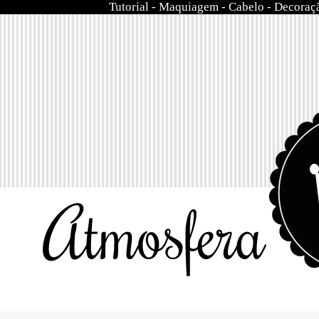
Tutorial
-
Maquiagem
-
Cabelo
-
Decoraç