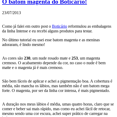
O batom magenta do Boticário!
23/07/2013
Como já falei em outro post o
Boticário
reformulou as embalagens
da linha Intense e eu recebi alguns produtos para testar.
No último tutorial eu usei esse batom magenta e as meninas
adoraram, é lindo mesmo!
As cores são
230
, um nude rosado mate e
253
, um magenta
cremoso. O acabamento depende da cor, no caso o nude é bem
matte e o magenta já é mais cremoso.
São bem fáceis de aplicar e achei a pigmentação boa. A cobertura é
média, não mancha os lábios, mas também não é um batom mega
forte. O magenta, por ser da linha cor intensa, é mais pigmentado.
A duração nos meus lábios é média, umas quatro horas, claro que se
comer e beber sai mais rápido, mas como eu achei fácil de retocar,
mesmo sendo uma cor escura, achei super prático de carregar na