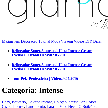
Maquiagem
Decoração
Tutorial
Moda
Viagem
Videos
DIY
Dicas
Delineador Super-Saturated Ultra Intense Cream
Eyeliner | Urban Decay
02.05.2016
Delineador Super-Saturated Ultra Intense Cream
Eyeliner | Urban Decay
02.05.2016
Tour Pela Penteadeira | Vídeo
29.04.2016
Categoria: Intense
Baby
,
Boticário
,
Coleção Intense
,
Coleção Intense Pop Colors
,
Grape
,
Intense
,
Lançamento
,
Laranja Max
,
Neon
,
O Boticário
,
Pop