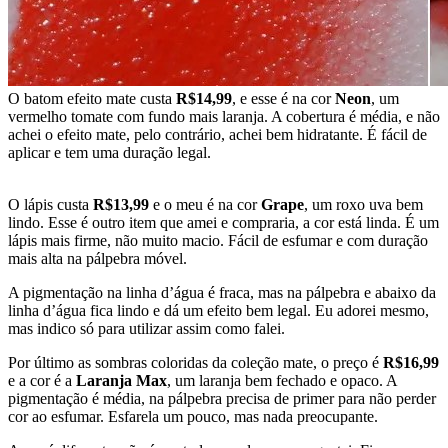
O batom efeito mate custa
R$14,99
, e esse é na cor
Neon
, um
vermelho tomate com fundo mais laranja. A cobertura é média, e não
achei o efeito mate, pelo contrário, achei bem hidratante. É fácil de
aplicar e tem uma duração legal.
O lápis custa
R$13,99
e o meu é na cor
Grape
, um roxo uva bem
lindo. Esse é outro item que amei e compraria, a cor está linda. É um
lápis mais firme, não muito macio. Fácil de esfumar e com duração
mais alta na pálpebra móvel.
A pigmentação na linha d’água é fraca, mas na pálpebra e abaixo da
linha d’água fica lindo e dá um efeito bem legal. Eu adorei mesmo,
mas indico só para utilizar assim como falei.
Por último as sombras coloridas da coleção mate, o preço é
R$16,99
e a cor é a
Laranja Max
, um laranja bem fechado e opaco. A
pigmentação é média, na pálpebra precisa de primer para não perder
cor ao esfumar. Esfarela um pouco, mas nada preocupante.