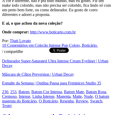
A cor é diferente, não é pra todo mundo, mas eu gostei. Fiz um
make todo colorido, mas não precisa ser colorido, fica lindo só com
um preto bem forte, ou como delineador. Eu gosto de cores
diferentes e adorei a proposta.
E ai, o que achou da nova coleção?
Onde comprar:
http://www.boticario.com.br
Por:
Thati Lovato
10 Comentários
em Coleção Intense Pop Colors, Boticário.
/
compartilhe
Delineador Super-Saturated Ultra Intense Cream Eyeliner | Urban
Decay
Máscara de Cílios Perversion | Urban Decay
Esmalte da Semana | Ondina Pausa para Feminices Studio 35
230
,
253
,
Batom
,
Batom Cor Intensa
,
Batom Mate
,
Batom Rosa
,
Cremoso
,
Intense
,
Linha Intense
,
Magenta
,
Matte
,
Nude
,
O batom
magenta do Boticário
,
O Boticário
,
Resenha
,
Review
,
Swatch
,
Testei