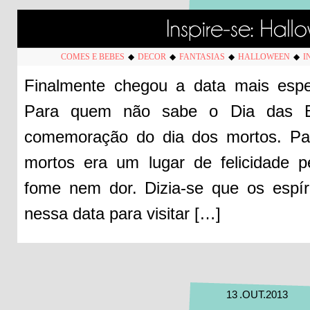
COMES E BEBES
◆
DECOR
◆
FANTASIAS
◆
HALLOWEEN
◆
I
Finalmente chegou a data mais espe
Para quem não sabe o Dia das B
comemoração do dia dos mortos. Par
mortos era um lugar de felicidade p
fome nem dor. Dizia-se que os espír
nessa data para visitar […]
13
.
OUT
.
2013