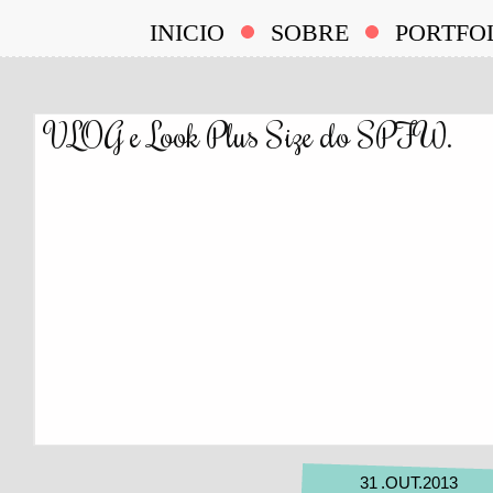
INICIO
SOBRE
PORTFO
VLOG e Look Plus Size do SPFW.
31
.
OUT
.
2013