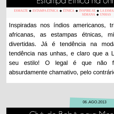
ESMALTE
◆
ESTAMPA ÉTNICA
◆
ÉTNICA
◆
INSPIRE-SE
◆
LA ESMA
SEMANA
◆
UNHAS
Inspiradas nos índios americanos, tr
africanas, as estampas étnicas, m
divertidas. Já é tendência na mo
tendência nas unhas, e claro que a 
seu estilo! O legal é que não f
absurdamente chamativo, pelo contrário
06
.
AGO
.
2013