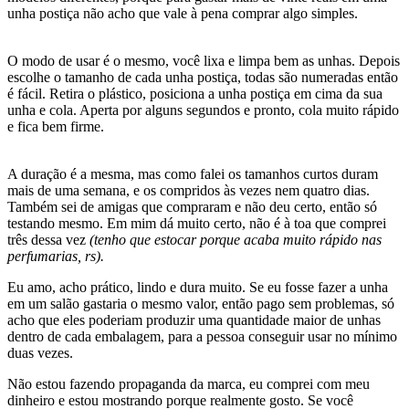
unha postiça não acho que vale à pena comprar algo simples.
O modo de usar é o mesmo, você lixa e limpa bem as unhas. Depois
escolhe o tamanho de cada unha postiça, todas são numeradas então
é fácil. Retira o plástico, posiciona a unha postiça em cima da sua
unha e cola. Aperta por alguns segundos e pronto, cola muito rápido
e fica bem firme.
A duração é a mesma, mas como falei os tamanhos curtos duram
mais de uma semana, e os compridos às vezes nem quatro dias.
Também sei de amigas que compraram e não deu certo, então só
testando mesmo. Em mim dá muito certo, não é à toa que comprei
três dessa vez
(tenho que estocar porque acaba muito rápido nas
perfumarias, rs).
Eu amo, acho prático, lindo e dura muito. Se eu fosse fazer a unha
em um salão gastaria o mesmo valor, então pago sem problemas, só
acho que eles poderiam produzir uma quantidade maior de unhas
dentro de cada embalagem, para a pessoa conseguir usar no mínimo
duas vezes.
Não estou fazendo propaganda da marca, eu comprei com meu
dinheiro e estou mostrando porque realmente gosto. Se você