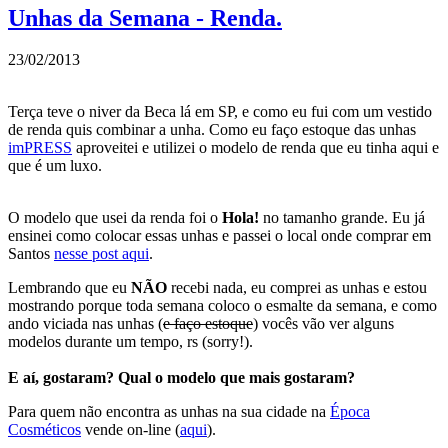
Unhas da Semana - Renda.
23/02/2013
Terça teve o niver da Beca lá em SP, e como eu fui com um vestido
de renda quis combinar a unha. Como eu faço estoque das unhas
imPRESS
aproveitei e utilizei o modelo de renda que eu tinha aqui e
que é um luxo.
O modelo que usei da renda foi o
Hola!
no tamanho grande. Eu já
ensinei como colocar essas unhas e passei o local onde comprar em
Santos
nesse post aqui
.
Lembrando que eu
NÃO
recebi nada, eu comprei as unhas e estou
mostrando porque toda semana coloco o esmalte da semana, e como
ando viciada nas unhas (
e faço estoque
) vocês vão ver alguns
modelos durante um tempo, rs (sorry!).
E aí, gostaram? Qual o modelo que mais gostaram?
Para quem não encontra as unhas na sua cidade na
Época
Cosméticos
vende on-line (
aqui
).