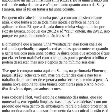
autocolante da marca First Kiss (imPRESS). Eu já tinha testado um
colante de unha da marca e não curti tanto quanto amo o da Sally
Hansen, mas lá fui eu testar a tal unha colante.
Pra quem não sabe é uma unha postiça com um adesivo colante
atrás, o que torna a coisa toda mais rápida e prática na hora de
aplicar e retirar. Eis que a danada durou minha viagem inteira por
Foz do Iguaçu, coloquei dia 20/12 e só “caiu” ontem, dia 29/12, isso
porque eu puxei, do contrário não iria sair!
E o melhor é que a minha unha “verdadeira” não ficou cheia de
cola, toda quebradiça e aquelas coisas todas que acontecem quando
a gente usa cola para unha postiça. A única coisa que acontece é que
por ela ser bem maleável com o tempo as pontas perdem o brilho e
podem descascar, mas isso é depois de no mínimo seis dias.
Tive que ir comprar outra aqui em Santos, na perfumaria Florence,
paguei
R$20
, acho caro sim, mas pra durar dez dias e não ter o
trabalho de pintar e ter de esperar a unha secar vale muito à pena. A
minha nova escolha foi essa branca com flores para o Ano Novo,
têm de vários tipos, tamanhos e cores.
Para colocar é fácil, você escolhe o tamanho das unhas, que são
numeradas, em seguida limpa as suas unhas “verdadeiras” com um
produto que vem dentro da embalagem, retira o plástico protetor da
unha postiça e aplica a mesma bem perto da sua cutícula, então é só