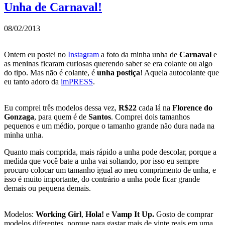
Unha de Carnaval!
08/02/2013
Ontem eu postei no
Instagram
a foto da minha unha de
Carnaval
e
as meninas ficaram curiosas querendo saber se era colante ou algo
do tipo. Mas não é colante, é
unha postiça
! Aquela autocolante que
eu tanto adoro da
imPRESS
.
Eu comprei três modelos dessa vez,
R$22
cada lá na
Florence do
Gonzaga
, para quem é de
Santos
. Comprei dois tamanhos
pequenos e um médio, porque o tamanho grande não dura nada na
minha unha.
Quanto mais comprida, mais rápido a unha pode descolar, porque a
medida que você bate a unha vai soltando, por isso eu sempre
procuro colocar um tamanho igual ao meu comprimento de unha, e
isso é muito importante, do contrário a unha pode ficar grande
demais ou pequena demais.
Modelos:
Working Girl
,
Hola!
e
Vamp It Up.
Gosto de comprar
modelos diferentes, porque para gastar mais de vinte reais em uma