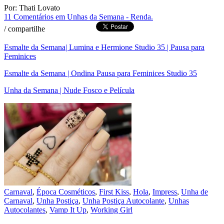
Por: Thati Lovato
11 Comentários
em Unhas da Semana - Renda.
/
compartilhe
Esmalte da Semana| Lumina e Hermione Studio 35 | Pausa para
Feminices
Esmalte da Semana | Ondina Pausa para Feminices Studio 35
Unha da Semana | Nude Fosco e Película
Carnaval
,
Época Cosméticos
,
First Kiss
,
Hola
,
Impress
,
Unha de
Carnaval
,
Unha Postiça
,
Unha Postiça Autocolante
,
Unhas
Autocolantes
,
Vamp It Up
,
Working Girl