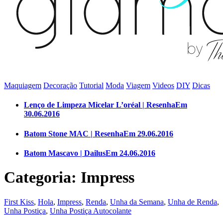
Maquiagem
Decoração
Tutorial
Moda
Viagem
Videos
DIY
Dicas
Lenço de Limpeza Micelar L’oréal | Resenha
Em
30.06.2016
Batom Stone MAC | Resenha
Em 29.06.2016
Batom Mascavo | Dailus
Em 24.06.2016
Categoria: Impress
First Kiss
,
Hola
,
Impress
,
Renda
,
Unha da Semana
,
Unha de Renda
,
Unha Postiça
,
Unha Postiça Autocolante