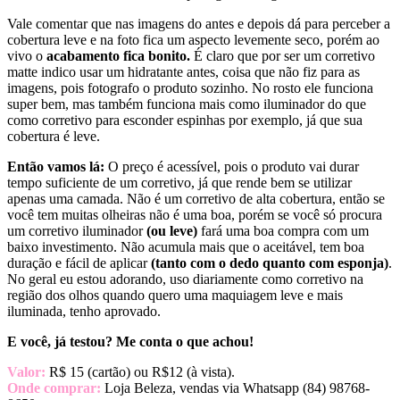
Vale comentar que nas imagens do antes e depois dá para perceber a
cobertura leve e na foto fica um aspecto levemente seco, porém ao
vivo o
acabamento fica bonito.
É claro que por ser um corretivo
matte indico usar um hidratante antes, coisa que não fiz para as
imagens, pois fotografo o produto sozinho. No rosto ele funciona
super bem, mas também funciona mais como iluminador do que
como corretivo para esconder espinhas por exemplo, já que sua
cobertura é leve.
Então vamos lá:
O preço é acessível, pois o produto vai durar
tempo suficiente de um corretivo, já que rende bem se utilizar
apenas uma camada. Não é um corretivo de alta cobertura, então se
você tem muitas olheiras não é uma boa, porém se você só procura
um corretivo iluminador
(ou leve)
fará uma boa compra com um
baixo investimento. Não acumula mais que o aceitável, tem boa
duração e fácil de aplicar
(tanto com o dedo quanto com esponja)
.
No geral eu estou adorando, uso diariamente como corretivo na
região dos olhos quando quero uma maquiagem leve e mais
iluminada, tenho aprovado.
E você, já testou? Me conta o que achou!
Valor:
R$ 15 (cartão) ou R$12 (à vista).
Onde comprar:
Loja Beleza, vendas via Whatsapp (84) 98768-