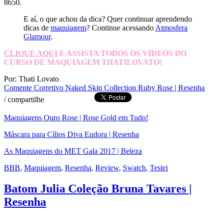
8650.
E aí, o que achou da dica? Quer continuar aprendendo
dicas de
maquiagem
? Continue acessando
Atmosfera
Glamour
.
CLIQUE AQUI
E ASSISTA TODOS OS VÍDEOS DO
CURSO DE MAQUIAGEM THATILOVATO!
Por: Thati Lovato
Comente
Corretivo Naked Skin Collection Ruby Rose | Resenha
/
compartilhe
Maquiagens Ouro Rose | Rose Gold em Tudo!
Máscara para Cílios Diva Eudora | Resenha
As Maquiagens do MET Gala 2017 | Beleza
BBB
,
Maquiagem
,
Resenha
,
Review
,
Swatch
,
Testei
Batom Julia Coleção Bruna Tavares |
Resenha