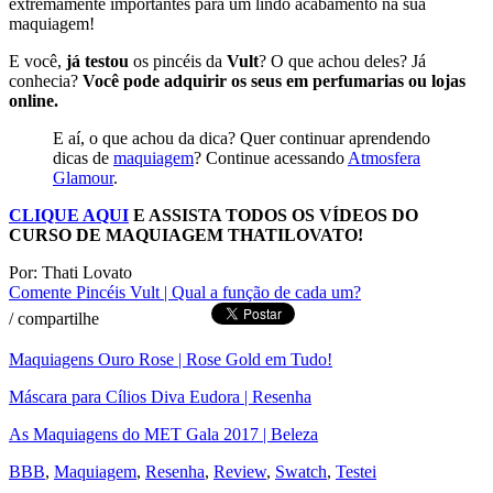
extremamente importantes para um lindo acabamento na sua
maquiagem!
E você,
já testou
os pincéis da
Vult
? O que achou deles? Já
conhecia?
Você pode adquirir os seus em perfumarias ou lojas
online.
E aí, o que achou da dica? Quer continuar aprendendo
dicas de
maquiagem
? Continue acessando
Atmosfera
Glamour
.
CLIQUE AQUI
E ASSISTA TODOS OS VÍDEOS DO
CURSO DE MAQUIAGEM THATILOVATO!
Por: Thati Lovato
Comente
Pincéis Vult | Qual a função de cada um?
/
compartilhe
Maquiagens Ouro Rose | Rose Gold em Tudo!
Máscara para Cílios Diva Eudora | Resenha
As Maquiagens do MET Gala 2017 | Beleza
BBB
,
Maquiagem
,
Resenha
,
Review
,
Swatch
,
Testei