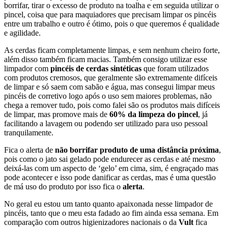
borrifar, tirar o excesso de produto na toalha e em seguida utilizar o
pincel, coisa que para maquiadores que precisam limpar os pincéis
entre um trabalho e outro é ótimo, pois o que queremos é qualidade
e agilidade.
As cerdas ficam completamente limpas, e sem nenhum cheiro forte,
além disso também ficam macias. Também consigo utilizar esse
limpador com
pincéis de cerdas sintéticas
que foram utilizados
com produtos cremosos, que geralmente são extremamente difíceis
de limpar e só saem com sabão e água, mas consegui limpar meus
pincéis de corretivo logo após o uso sem maiores problemas, não
chega a remover tudo, pois como falei são os produtos mais difíceis
de limpar, mas promove mais de
60% da limpeza do pincel
, já
facilitando a lavagem ou podendo ser utilizado para uso pessoal
tranquilamente.
Fica o alerta de
não borrifar produto de uma distância próxima
,
pois como o jato sai gelado pode endurecer as cerdas e até mesmo
deixá-las com um aspecto de ‘gelo’ em cima, sim, é engraçado mas
pode acontecer e isso pode danificar as cerdas, mas é uma questão
de má uso do produto por isso fica o
alerta
.
No geral eu estou um tanto quanto apaixonada nesse limpador de
pincéis, tanto que o meu esta fadado ao fim ainda essa semana. Em
comparação com outros higienizadores nacionais o da
Vult
fica