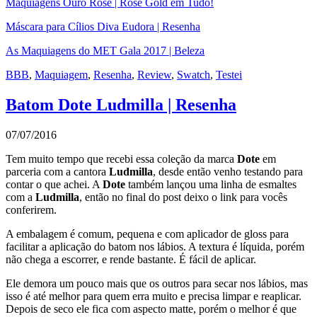
Maquiagens Ouro Rose | Rose Gold em Tudo!
Máscara para Cílios Diva Eudora | Resenha
As Maquiagens do MET Gala 2017 | Beleza
BBB
,
Maquiagem
,
Resenha
,
Review
,
Swatch
,
Testei
Batom Dote Ludmilla | Resenha
07/07/2016
Tem muito tempo que recebi essa coleção da marca
Dote
em
parceria com a cantora
Ludmilla
, desde então venho testando para
contar o que achei. A
Dote
também lançou uma linha de esmaltes
com a
Ludmilla
, então no final do post deixo o link para vocês
conferirem.
A embalagem é comum, pequena e com aplicador de gloss para
facilitar a aplicação do batom nos lábios. A textura é líquida, porém
não chega a escorrer, e rende bastante. É fácil de aplicar.
Ele demora um pouco mais que os outros para secar nos lábios, mas
isso é até melhor para quem erra muito e precisa limpar e reaplicar.
Depois de seco ele fica com aspecto matte, porém o melhor é que