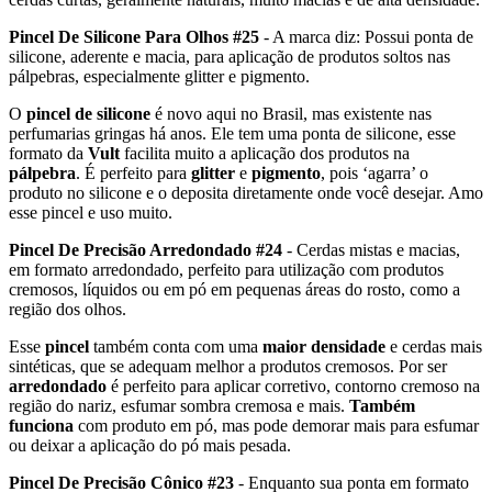
Pincel De Silicone Para Olhos #25
- A marca diz: Possui ponta de
silicone, aderente e macia, para aplicação de produtos soltos nas
pálpebras, especialmente glitter e pigmento.
O
pincel de silicone
é novo aqui no Brasil, mas existente nas
perfumarias gringas há anos. Ele tem uma ponta de silicone, esse
formato da
Vult
facilita muito a aplicação dos produtos na
pálpebra
. É perfeito para
glitter
e
pigmento
, pois ‘agarra’ o
produto no silicone e o deposita diretamente onde você desejar. Amo
esse pincel e uso muito.
Pincel De Precisão Arredondado #24
- Cerdas mistas e macias,
em formato arredondado, perfeito para utilização com produtos
cremosos, líquidos ou em pó em pequenas áreas do rosto, como a
região dos olhos.
Esse
pincel
também conta com uma
maior densidade
e cerdas mais
sintéticas, que se adequam melhor a produtos cremosos. Por ser
arredondado
é perfeito para aplicar corretivo, contorno cremoso na
região do nariz, esfumar sombra cremosa e mais.
Também
funciona
com produto em pó, mas pode demorar mais para esfumar
ou deixar a aplicação do pó mais pesada.
Pincel De Precisão Cônico #23
- Enquanto sua ponta em formato