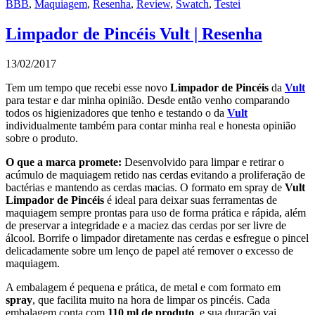
BBB
,
Maquiagem
,
Resenha
,
Review
,
Swatch
,
Testei
Limpador de Pincéis Vult | Resenha
13/02/2017
Tem um tempo que recebi esse novo
Limpador de Pincéis
da
Vult
para testar e dar minha opinião. Desde então venho comparando
todos os higienizadores que tenho e testando o da
Vult
individualmente também para contar minha real e honesta opinião
sobre o produto.
O que a marca promete:
Desenvolvido para limpar e retirar o
acúmulo de maquiagem retido nas cerdas evitando a proliferação de
bactérias e mantendo as cerdas macias. O formato em spray de
Vult
Limpador de Pincéis
é ideal para deixar suas ferramentas de
maquiagem sempre prontas para uso de forma prática e rápida, além
de preservar a integridade e a maciez das cerdas por ser livre de
álcool. Borrife o limpador diretamente nas cerdas e esfregue o pincel
delicadamente sobre um lenço de papel até remover o excesso de
maquiagem.
A embalagem é pequena e prática, de metal e com formato em
spray
, que facilita muito na hora de limpar os pincéis. Cada
embalagem conta com
110 ml de produto
, e sua duração vai