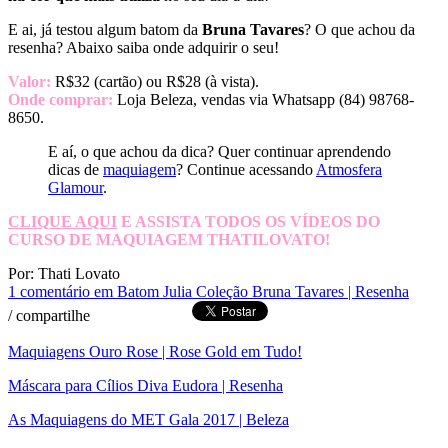
E ai, já testou algum batom da
Bruna Tavares
? O que achou da
resenha? Abaixo saiba onde adquirir o seu!
Valor:
R$32 (cartão) ou R$28 (à vista).
Onde comprar:
Loja Beleza, vendas via Whatsapp (84) 98768-
8650.
E aí, o que achou da dica? Quer continuar aprendendo
dicas de
maquiagem
? Continue acessando
Atmosfera
Glamour
.
CLIQUE AQUI
E ASSISTA TODOS OS VÍDEOS DO
CURSO DE MAQUIAGEM THATILOVATO!
Por: Thati Lovato
1 comentário
em Batom Julia Coleção Bruna Tavares | Resenha
/
compartilhe
Maquiagens Ouro Rose | Rose Gold em Tudo!
Máscara para Cílios Diva Eudora | Resenha
As Maquiagens do MET Gala 2017 | Beleza