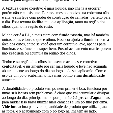
A
textura
desse corretivo é mais líquida, não chega a escorrer,
porém não é consistente. Por esse mesmo motivo sua cobertura não
é alta, e sim leve com poder de construção de camadas, perfeito para
o dia. Essa textura
facilita
muito a
aplicação
, tanto na região dos
olhos quanto na região do rosto.
Minha cor é a
L1
, a mais clara com
fundo rosado
, mas há também
outras cores e tons, o que é ótimo. Essa cor ajuda a
iluminar
bem a
área dos olhos, então se você quer um corretivo leve, apenas para
iluminar, esse funciona super bem. Possui acabamento
matte
, porém
não
craquela
ou acumula na região dos olhos.
Tenho essa região dos olhos bem seca e achei esse corretivo
confortável
, e justamente por ser mais líquido e leve não acumula
absurdamente ao longo do dia ou logo após sua aplicação. Com o
uso de um pó o acabamento fica mais bonito e sua
durabilidade
aumenta.
A durabilidade do produto sem pó nem primer é boa, funciona por
umas
seis horas
sem problemas, é claro que vai acumular e dissipar
ao longo do dia, principalmente porque
não é à prova d’água
, mas
para mudar isso basta utilizar mais camadas e um pó fino por cima.
Vide foto
acima para ver a quantidade de produto que utilizei para
as fotos, e o acabamento com o pó logo na imagem ao lado.