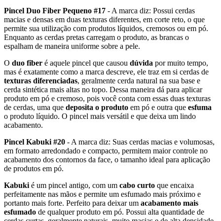
Pincel Duo Fiber Pequeno #17
- A marca diz: Possui cerdas
macias e densas em duas texturas diferentes, em corte reto, o que
permite sua utilização com produtos líquidos, cremosos ou em pó.
Enquanto as cerdas pretas carregam o produto, as brancas o
espalham de maneira uniforme sobre a pele.
O
duo fiber
é aquele pincel que causou
dúvida
por muito tempo,
mas é exatamente como a marca descreve, ele traz em si cerdas de
texturas diferenciadas
, geralmente cerda natural na sua base e
cerda sintética mais altas no topo. Dessa maneira dá para aplicar
produto em pó e cremoso, pois você conta com essas duas texturas
de cerdas, uma que
deposita o produto
em pó e outra que
esfuma
o produto líquido. O pincel mais versátil e que deixa um lindo
acabamento.
Pincel Kabuki #20
- A marca diz: Suas cerdas macias e volumosas,
em formato arredondado e compacto, permitem maior controle no
acabamento dos contornos da face, o tamanho ideal para aplicação
de produtos em pó.
Kabuki
é um pincel antigo, com um
cabo curto
que encaixa
perfeitamente nas mãos e permite um esfumado mais próximo e
portanto mais forte. Perfeito para deixar um
acabamento mais
esfumado
de qualquer produto em pó. Possui alta quantidade de
cerdas curtas, geralmente naturais, muito macias e de alta densidade.