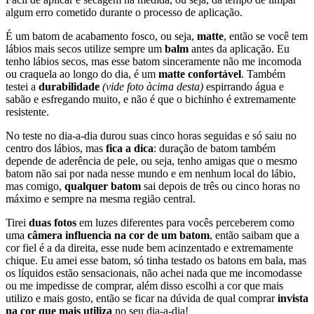
algum erro cometido durante o processo de aplicação.
É um batom de acabamento fosco, ou seja,
matte
, então se você tem
lábios mais secos utilize sempre um
balm
antes da aplicação. Eu
tenho lábios secos, mas esse batom sinceramente não me incomoda
ou craquela ao longo do dia, é um
matte confortável
. Também
testei a
durabilidade
(vide foto àcima desta)
espirrando água e
sabão e esfregando muito, e não é que o bichinho é extremamente
resistente.
No teste no dia-a-dia durou suas cinco horas seguidas e só saiu no
centro dos lábios, mas
fica a dica
: duração de batom também
depende de aderência de pele, ou seja, tenho amigas que o mesmo
batom não sai por nada nesse mundo e em nenhum local do lábio,
mas comigo,
qualquer batom
sai depois de três ou cinco horas no
máximo e sempre na mesma região central.
Tirei
duas fotos
em luzes diferentes para vocês perceberem como
uma
câmera influencia na cor de um batom
, então saibam que a
cor fiel é a da direita, esse nude bem acinzentado e extremamente
chique. Eu amei esse batom, só tinha testado os batons em bala, mas
os líquidos estão sensacionais, não achei nada que me incomodasse
ou me impedisse de comprar, além disso escolhi a cor que mais
utilizo e mais gosto, então se ficar na dúvida de qual comprar
invista
na cor que mais utiliza
no seu dia-a-dia!