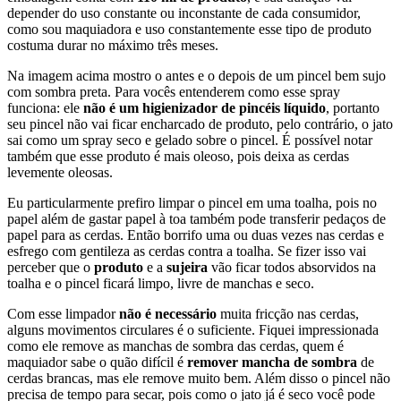
depender do uso constante ou inconstante de cada consumidor,
como sou maquiadora e uso constantemente esse tipo de produto
costuma durar no máximo três meses.
Na imagem acima mostro o antes e o depois de um pincel bem sujo
com sombra preta. Para vocês entenderem como esse spray
funciona: ele
não é um higienizador de pincéis líquido
, portanto
seu pincel não vai ficar encharcado de produto, pelo contrário, o jato
sai como um spray seco e gelado sobre o pincel. É possível notar
também que esse produto é mais oleoso, pois deixa as cerdas
levemente oleosas.
Eu particularmente prefiro limpar o pincel em uma toalha, pois no
papel além de gastar papel à toa também pode transferir pedaços de
papel para as cerdas. Então borrifo uma ou duas vezes nas cerdas e
esfrego com gentileza as cerdas contra a toalha. Se fizer isso vai
perceber que o
produto
e a
sujeira
vão ficar todos absorvidos na
toalha e o pincel ficará limpo, livre de manchas e seco.
Com esse limpador
não é necessário
muita fricção nas cerdas,
alguns movimentos circulares é o suficiente. Fiquei impressionada
como ele remove as manchas de sombra das cerdas, quem é
maquiador sabe o quão difícil é
remover mancha de sombra
de
cerdas brancas, mas ele remove muito bem. Além disso o pincel não
precisa de tempo para secar, pois como o jato já é seco você pode