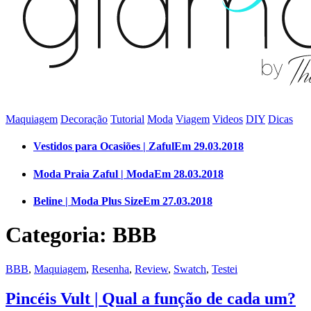
Maquiagem
Decoração
Tutorial
Moda
Viagem
Videos
DIY
Dicas
Vestidos para Ocasiões | Zaful
Em 29.03.2018
Moda Praia Zaful | Moda
Em 28.03.2018
Beline | Moda Plus Size
Em 27.03.2018
Categoria: BBB
BBB
,
Maquiagem
,
Resenha
,
Review
,
Swatch
,
Testei
Pincéis Vult | Qual a função de cada um?