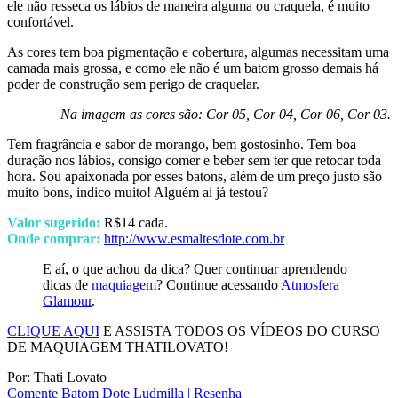
ele não resseca os lábios de maneira alguma ou craquela, é muito
confortável.
As cores tem boa pigmentação e cobertura, algumas necessitam uma
camada mais grossa, e como ele não é um batom grosso demais há
poder de construção sem perigo de craquelar.
Na imagem as cores são: Cor 05, Cor 04, Cor 06, Cor 03.
Tem fragrância e sabor de morango, bem gostosinho. Tem boa
duração nos lábios, consigo comer e beber sem ter que retocar toda
hora. Sou apaixonada por esses batons, além de um preço justo são
muito bons, indico muito! Alguém ai já testou?
Valor sugerido:
R$14 cada.
Onde comprar:
http://www.esmaltesdote.com.br
E aí, o que achou da dica? Quer continuar aprendendo
dicas de
maquiagem
? Continue acessando
Atmosfera
Glamour
.
CLIQUE AQUI
E ASSISTA TODOS OS VÍDEOS DO CURSO
DE MAQUIAGEM THATILOVATO!
Por: Thati Lovato
Comente
Batom Dote Ludmilla | Resenha