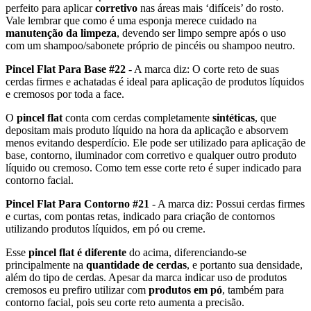
perfeito para aplicar
corretivo
nas áreas mais ‘difíceis’ do rosto.
Vale lembrar que como é uma esponja merece cuidado na
manutenção da limpeza
, devendo ser limpo sempre após o uso
com um shampoo/sabonete próprio de pincéis ou shampoo neutro.
Pincel Flat Para Base #22
- A marca diz: O corte reto de suas
cerdas firmes e achatadas é ideal para aplicação de produtos líquidos
e cremosos por toda a face.
O
pincel flat
conta com cerdas completamente
sintéticas
, que
depositam mais produto líquido na hora da aplicação e absorvem
menos evitando desperdício. Ele pode ser utilizado para aplicação de
base, contorno, iluminador com corretivo e qualquer outro produto
líquido ou cremoso. Como tem esse corte reto é super indicado para
contorno facial.
Pincel Flat Para Contorno #21
- A marca diz: Possui cerdas firmes
e curtas, com pontas retas, indicado para criação de contornos
utilizando produtos líquidos, em pó ou creme.
Esse
pincel flat é diferente
do acima, diferenciando-se
principalmente na
quantidade de cerdas
, e portanto sua densidade,
além do tipo de cerdas. Apesar da marca indicar uso de produtos
cremosos eu prefiro utilizar com
produtos em pó
, também para
contorno facial, pois seu corte reto aumenta a precisão.