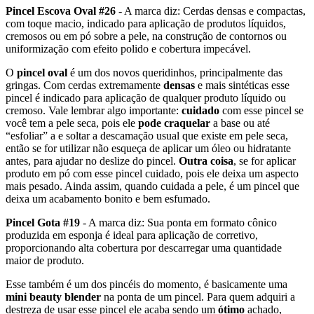
Pincel Escova Oval #26
- A marca diz: Cerdas densas e compactas,
com toque macio, indicado para aplicação de produtos líquidos,
cremosos ou em pó sobre a pele, na construção de contornos ou
uniformização com efeito polido e cobertura impecável.
O
pincel oval
é um dos novos queridinhos, principalmente das
gringas. Com cerdas extremamente
densas
e mais sintéticas esse
pincel é indicado para aplicação de qualquer produto líquido ou
cremoso. Vale lembrar algo importante:
cuidado
com esse pincel se
você tem a pele seca, pois ele
pode craquelar
a base ou até
“esfoliar” a e soltar a descamação usual que existe em pele seca,
então se for utilizar não esqueça de aplicar um óleo ou hidratante
antes, para ajudar no deslize do pincel.
Outra coisa
, se for aplicar
produto em pó com esse pincel cuidado, pois ele deixa um aspecto
mais pesado. Ainda assim, quando cuidada a pele, é um pincel que
deixa um acabamento bonito e bem esfumado.
Pincel Gota #19
- A marca diz: Sua ponta em formato cônico
produzida em esponja é ideal para aplicação de corretivo,
proporcionando alta cobertura por descarregar uma quantidade
maior de produto.
Esse também é um dos pincéis do momento, é basicamente uma
mini beauty blender
na ponta de um pincel. Para quem adquiri a
destreza de usar esse pincel ele acaba sendo um
ótimo
achado,