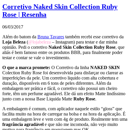
Corretivo Naked Skin Collection Ruby
Rose | Resenha
06/03/2017
Além do batom da
Bruna Tavares
também recebi esse corretivo da
Loja Beleza
(
@lojabeleza
– Instagram) para testar e dar minha
opinião. Pedi o corretivo
Naked Skin Collection Ruby Rose
, que
aliás é bem famoso entre os produtos BBB, para finalmente poder
testar e contar se vale o investimento.
O que a marca promete:
O Corretivo da linha
NAKED SKIN
Colection Ruby Rose foi desenvolvida para disfarçar ou clarear as
imperfeições da pele. Um corretivo liquido com alta cobertura e
duração, disponíveis em 6 tons de peles diferentes. Além da
embalagem ser prática e fácil, o corretivo não possui um cheiro
forte, têm um perfume agradável. Ele dá um efeito Matte lindíssimo
junto com a nossa Base Liquida Matte
Ruby Rose
.
A embalagem é comum, com aplicador naquele estilo “gloss” que
facilita muito na hora de carregar na bolsa e na hora da aplicação. É
uma embalagem leve e vem com 4g de produto. Realmente tem uma
fragrância agradável
e que não me incomoda, não vejo muito
motivo para fragrância em maquiagem mas OK.