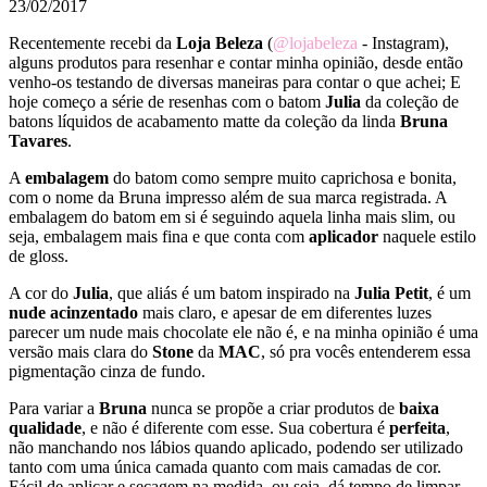
23/02/2017
Recentemente recebi da
Loja Beleza
(
@lojabeleza
- Instagram),
alguns produtos para resenhar e contar minha opinião, desde então
venho-os testando de diversas maneiras para contar o que achei; E
hoje começo a série de resenhas com o batom
Julia
da coleção de
batons líquidos de acabamento matte da coleção da linda
Bruna
Tavares
.
A
embalagem
do batom como sempre muito caprichosa e bonita,
com o nome da Bruna impresso além de sua marca registrada. A
embalagem do batom em si é seguindo aquela linha mais slim, ou
seja, embalagem mais fina e que conta com
aplicador
naquele estilo
de gloss.
A cor do
Julia
, que aliás é um batom inspirado na
Julia Petit
, é um
nude acinzentado
mais claro, e apesar de em diferentes luzes
parecer um nude mais chocolate ele não é, e na minha opinião é uma
versão mais clara do
Stone
da
MAC
, só pra vocês entenderem essa
pigmentação cinza de fundo.
Para variar a
Bruna
nunca se propõe a criar produtos de
baixa
qualidade
, e não é diferente com esse. Sua cobertura é
perfeita
,
não manchando nos lábios quando aplicado, podendo ser utilizado
tanto com uma única camada quanto com mais camadas de cor.
Fácil de aplicar e secagem na medida, ou seja, dá tempo de limpar