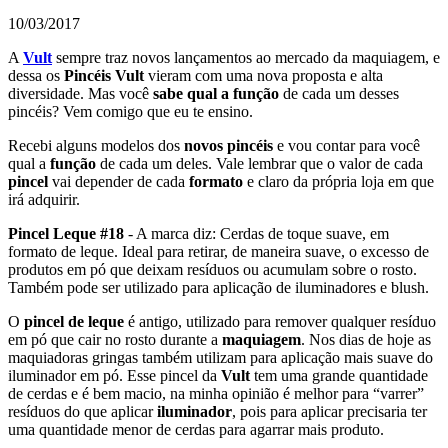
10/03/2017
A
Vult
sempre traz novos lançamentos ao mercado da maquiagem, e
dessa os
Pincéis Vult
vieram com uma nova proposta e alta
diversidade. Mas você
sabe qual a função
de cada um desses
pincéis? Vem comigo que eu te ensino.
Recebi alguns modelos dos
novos pincéis
e vou contar para você
qual a
função
de cada um deles. Vale lembrar que o valor de cada
pincel
vai depender de cada
formato
e claro da própria loja em que
irá adquirir.
Pincel Leque #18
- A marca diz: Cerdas de toque suave, em
formato de leque. Ideal para retirar, de maneira suave, o excesso de
produtos em pó que deixam resíduos ou acumulam sobre o rosto.
Também pode ser utilizado para aplicação de iluminadores e blush.
O
pincel de leque
é antigo, utilizado para remover qualquer resíduo
em pó que cair no rosto durante a
maquiagem
. Nos dias de hoje as
maquiadoras gringas também utilizam para aplicação mais suave do
iluminador em pó. Esse pincel da
Vult
tem uma grande quantidade
de cerdas e é bem macio, na minha opinião é melhor para “varrer”
resíduos do que aplicar
iluminador
, pois para aplicar precisaria ter
uma quantidade menor de cerdas para agarrar mais produto.