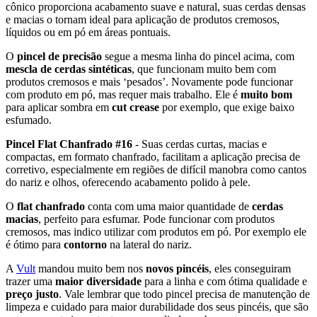
cônico proporciona acabamento suave e natural, suas cerdas densas
e macias o tornam ideal para aplicação de produtos cremosos,
líquidos ou em pó em áreas pontuais.
O
pincel de precisão
segue a mesma linha do pincel acima, com
mescla de cerdas sintéticas
, que funcionam muito bem com
produtos cremosos e mais ‘pesados’. Novamente pode funcionar
com produto em pó, mas requer mais trabalho. Ele é
muito bom
para aplicar sombra em
cut crease
por exemplo, que exige baixo
esfumado.
Pincel Flat Chanfrado #16
- Suas cerdas curtas, macias e
compactas, em formato chanfrado, facilitam a aplicação precisa de
corretivo, especialmente em regiões de difícil manobra como cantos
do nariz e olhos, oferecendo acabamento polido à pele.
O
flat chanfrado
conta com uma maior quantidade de
cerdas
macias
, perfeito para esfumar. Pode funcionar com produtos
cremosos, mas indico utilizar com produtos em pó. Por exemplo ele
é ótimo para
contorno
na lateral do nariz.
A
Vult
mandou muito bem nos
novos pincéis
, eles conseguiram
trazer uma
maior diversidade
para a linha e com ótima qualidade e
preço justo
. Vale lembrar que todo pincel precisa de manutenção de
limpeza e cuidado para maior durabilidade dos seus pincéis, que são