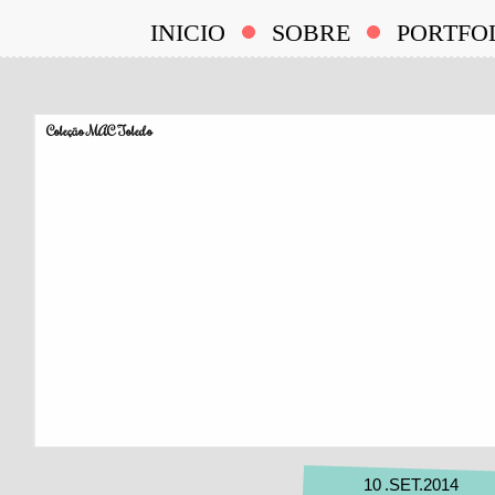
INICIO
SOBRE
PORTFO
Coleção MAC Toledo
10
.
SET
.
2014