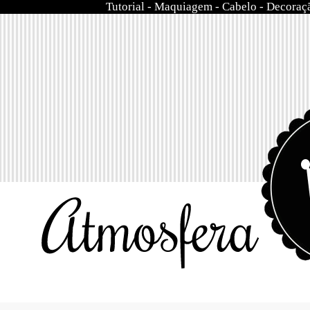
Tutorial
-
Maquiagem
-
Cabelo
-
Decoraç