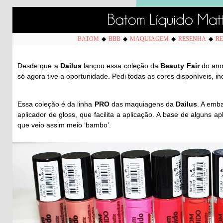
BATOM
◆
BBB
◆
MAQUIAGEM
◆
RESENHA
◆
RE
Desde que a
Dailus
lançou essa coleção da
Beauty Fair
do ano
só agora tive a oportunidade. Pedi todas as cores disponíveis, i
Essa coleção é da linha
PRO
das maquiagens da
Dailus
. A emb
aplicador de gloss, que facilita a aplicação. A base de alguns a
que veio assim meio ‘bambo’.