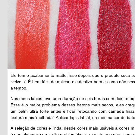
Ele tem o acabamento matte, isso depois que o produto seca po
‘velvets’. É bem fácil de aplicar, ele desliza bem e como não sec
a tempo.
Nos meus lábios teve uma duração de seis horas com dois retoq
Esse é o maior problema desses batons mais secos, eles craq
um balm ultra forte antes e ficar retocando com camada fina
textura mais ‘molhada’. Aplicar lápis labial, da mesma cor do ba
A seleção de cores é linda, desde cores mais usáveis a cores m
é que algumas cores são problemáticas, mancham e não ficam 