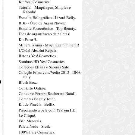
Kit Yes! Cosmetics
Tutorial - Maquiagem Simples e
Rápida!
Esmalte Holográfico - Lizard Belly.
BBB - Óleo de Argan Novex!
Esmalte Fotocrômico - Top Beauty.
Dica de organização de paletas!
Kit Fator 5.
Mineralissima - Maquiagem mineral!
L'Oréal Absolut Repair.
Batons Yes! Cosmetics.
Sombras HD Yes! Cosmetics.
Coleções Eliana e Sabrina Sato.
Coleção Primavera/Verão 2012 - DNA
Italy.
a
Blush Box.
Conforto Online.
Concurso Ferrero Rocher no Natal!
Compras Beauty Joint.
Kit de Pincéis - Belliz.
Preparando a pele com Yes! em HD!
Le Cliqué.
Erth Minerals.
Paleta Nude - Sleek.
100% Pure Cosmetics.