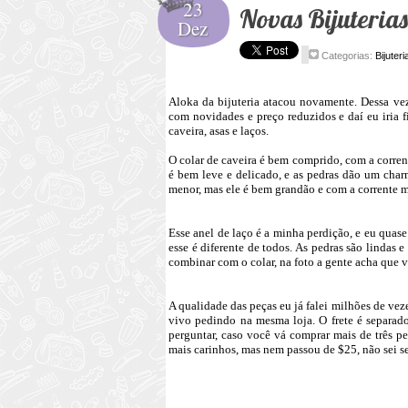
23
Novas Bijuterias
Dez
Categorias:
Bijuteri
Aloka da bijuteria atacou novamente. Dessa vez
com novidades e preço reduzidos e daí eu iria f
caveira, asas e laços.
O colar de caveira é bem comprido, com a corrent
é bem leve e delicado, e as pedras dão um charm
menor, mas ele é bem grandão e com a corrente m
Esse anel de laço é a minha perdição, e eu quase
esse é diferente de todos. As pedras são lindas 
combinar com o colar, na foto a gente acha que v
A qualidade das peças eu já falei milhões de ve
vivo pedindo na mesma loja. O frete é separad
perguntar, caso você vá comprar mais de três pe
mais carinhos, mas nem passou de $25, não sei s