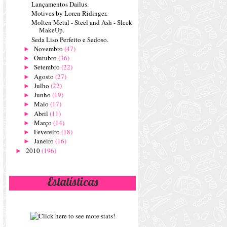
Lançamentos Dailus.
Motives by Loren Ridinger.
Molten Metal - Steel and Ash - Sleek
MakeUp.
Seda Liso Perfeito e Sedoso.
Novembro
(47)
►
Outubro
(36)
►
Setembro
(22)
►
Agosto
(27)
►
Julho
(22)
►
Junho
(19)
►
Maio
(17)
►
Abril
(11)
►
Março
(14)
►
Fevereiro
(18)
►
Janeiro
(16)
►
2010
(196)
►
Estatísticas