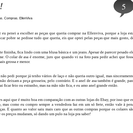
!
5
as
,
Compras
,
EllenViva
 eu penei a escolher as peças que queria comprar na Ellenviva, porque a loja est
icar pobre se pedisse tudo que queria, eis que optei pelas peças que mais gosto, d
e fininha, fica lindo com uma blusa básica e um jeans. Apesar de parecer pesado el
e. O colar de asa é enorme, juro que quando vi na foto para pedir achei que foss
ais grossa e menor.
 não pedi porque já tenho vários de laço e não queria outro igual, mas sincerament
e não deixam a peça grosseira, pelo contrário. E o anel de asa também é grande, par
ai ficar feio ou estranho, mas na mão não fica, e eu amo anel grande então.
zes aqui que é muito boa em comparação com as outras lojas do Ebay, por isso que e
o, mas como eu compro sempre a vendedora faz em um só frete, então vale à pen
ças. E quanto ao valor saiu mais caro que as outras compras porque os colares sã
e os preços mudaram, só dando um pulo na loja pra saber!