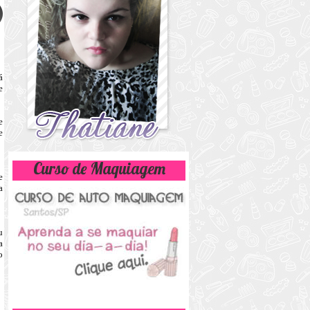
á
e
e
e
Curso de Maquiagem
e
a
u
a
o