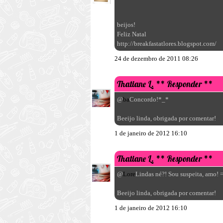
beijos!
Feliz Natal
http://breakfastatlores.blogspot.com/
24 de dezembro de 2011 08:26
Thatiane L.
** Responder **
@
ba
Concordo!*_*
Beeijo linda, obrigada por comentar!
1 de janeiro de 2012 16:10
Thatiane L.
** Responder **
@
Lore
Lindas né?! Sou suspeita, amo! 
Beeijo linda, obrigada por comentar!
1 de janeiro de 2012 16:10