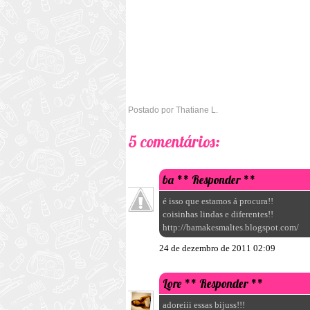
Postado por
Thatiane L.
5 comentários:
ba
** Responder **
é isso que estamos á procura!!
coisinhas lindas e diferentes!!
http://bamakesmaltes.blogspot.com/
24 de dezembro de 2011 02:09
Lore
** Responder **
adoreiii essas bijuss!!!