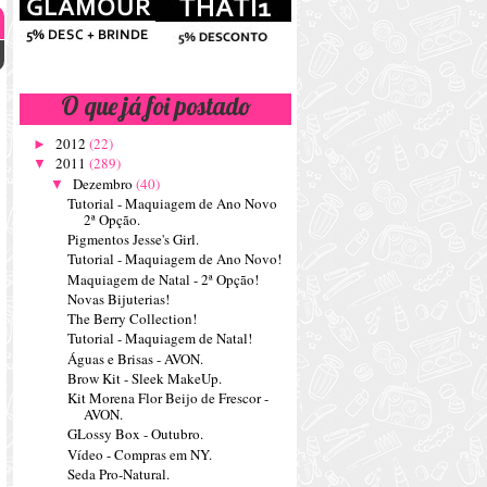
O que já foi postado
2012
(22)
►
2011
(289)
▼
Dezembro
(40)
▼
Tutorial - Maquiagem de Ano Novo
2ª Opção.
Pigmentos Jesse's Girl.
Tutorial - Maquiagem de Ano Novo!
Maquiagem de Natal - 2ª Opção!
Novas Bijuterias!
The Berry Collection!
Tutorial - Maquiagem de Natal!
Águas e Brisas - AVON.
Brow Kit - Sleek MakeUp.
Kit Morena Flor Beijo de Frescor -
AVON.
GLossy Box - Outubro.
Vídeo - Compras em NY.
Seda Pro-Natural.