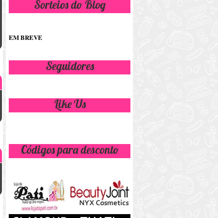
Sorteios do Blog
EM BREVE
Seguidores
Like Us
Códigos para desconto