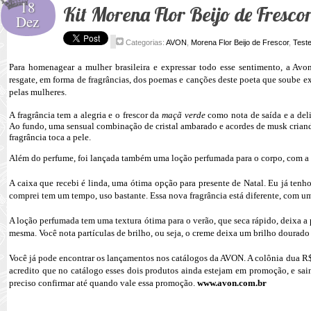
18
Kit Morena Flor Beijo de Fresc
Dez
Categorias:
AVON
,
Morena Flor Beijo de Frescor
,
Teste
Para homenagear a mulher brasileira e expressar todo esse sentimento, a Av
resgate, em forma de fragrâncias, dos poemas e canções deste poeta que soube 
pelas mulheres.
A fragrância tem a alegria e o frescor da
maçã verde
como nota de saída e a de
Ao fundo, uma sensual combinação de cristal ambarado e acordes de musk criand
fragrância toca a pele.
Além do perfume, foi lançada também uma loção perfumada para o corpo, com a 
A caixa que recebi é linda, uma ótima opção para presente de Natal. Eu já ten
comprei tem um tempo, uso bastante. Essa nova fragrância está diferente, com um
A loção perfumada tem uma textura ótima para o verão, que seca rápido, deixa a p
mesma. Você nota partículas de brilho, ou seja, o creme deixa um brilho dourado 
Você já pode encontrar os lançamentos nos catálogos da AVON. A colônia dua R$
acredito que no catálogo esses dois produtos ainda estejam em promoção, e sai
preciso confirmar até quando vale essa promoção.
www.avon.com.br