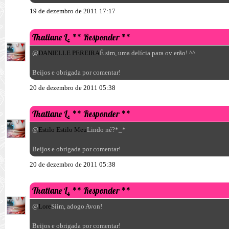
19 de dezembro de 2011 17:17
Thatiane L.
** Responder **
@
DANIELLE PEREIRA
É sim, uma delícia para ov erão! ^^
Beijos e obrigada por comentar!
20 de dezembro de 2011 05:38
Thatiane L.
** Responder **
@
Estilo Estilo Meu
Lindo né?*_*
Beijos e obrigada por comentar!
20 de dezembro de 2011 05:38
Thatiane L.
** Responder **
@
Lore
Siim, adogo Avon!
Beijos e obrigada por comentar!