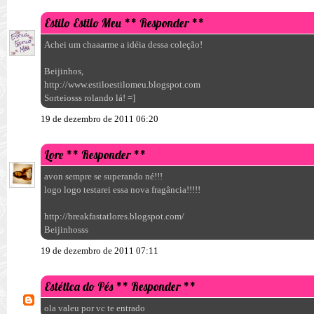
Estilo Estilo Meu
** Responder **
Achei um chaaarme a idéia dessa coleção!
Beijinhos,
http://www.estiloestilomeu.blogspot.com
Sorteiosss rolando lá! =]
19 de dezembro de 2011 06:20
Lore
** Responder **
avon sempre se superando né!!!
logo logo testarei essa nova fragância!!!!!
http://breakfastatlores.blogspot.com/
Beijinhosss
19 de dezembro de 2011 07:11
Estética do Pés
** Responder **
ola valeu por vc te entrado