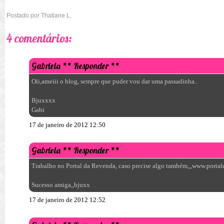
Postado por
Thatiane L.
4 comentários:
Gabriela
** Responder **
Oii,ameiii o blog, sempre que puder vou dar uma passadinha..
Bjuxxxx
Gabi
17 de janeiro de 2012 12:50
Gabriela
** Responder **
Trabalho no Portal da Revenda, caso precise algo também,,,www.porta
Sucesso amiga,,bjuxx
17 de janeiro de 2012 12:52