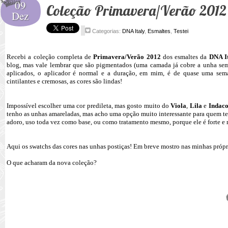
09
Coleção Primavera/Verão 2012 
Dez
Categorias:
DNA Italy
,
Esmaltes
,
Testei
Recebi a coleção completa de
Primavera/Verão 2012
dos esmaltes da
DNA I
blog, mas vale lembrar que são pigmentados (uma camada já cobre a unha se
aplicados, o aplicador é normal e a duração, em mim, é de quase uma sem
cintilantes e cremosas, as cores são lindas!
Impossível escolher uma cor predileta, mas gosto muito do
Viola
,
Lila
e
Indac
tenho as unhas amareladas, mas acho uma opção muito interessante para quem tem
adoro, uso toda vez como base, ou como tratamento mesmo, porque ele é forte e 
Aqui os swatchs das cores nas unhas postiças! Em breve mostro nas minhas própri
O que acharam da nova coleção?