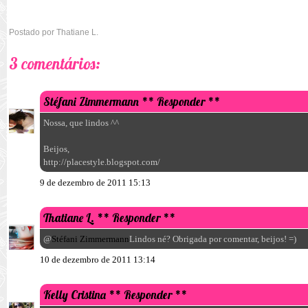
Postado por
Thatiane L.
3 comentários:
Stéfani Zimmermann
** Responder **
Nossa, que lindos ^^
Beijos,
http://placestyle.blogspot.com/
9 de dezembro de 2011 15:13
Thatiane L.
** Responder **
@
Stéfani Zimmermann
Lindos né? Obrigada por comentar, beijos! =)
10 de dezembro de 2011 13:14
Kelly Cristina
** Responder **