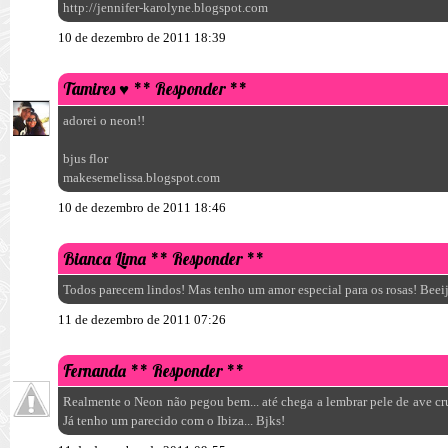
http://jennifer-karolyne.blogspot.com
10 de dezembro de 2011 18:39
Tamires ♥
** Responder **
adorei o neon!!
bjus flor
makesemelissa.blogspot.com
10 de dezembro de 2011 18:46
Bianca Lima
** Responder **
Todos parecem lindos! Mas tenho um amor especial para os rosas! Beei
11 de dezembro de 2011 07:26
Fernanda
** Responder **
Realmente o Neon não pegou bem... até chega a lembrar pele de ave crua.
Já tenho um parecido com o Ibiza... Bjks!