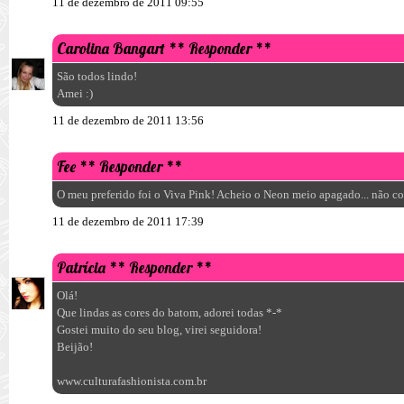
11 de dezembro de 2011 09:55
Carolina Bangart
** Responder **
São todos lindo!
Amei :)
11 de dezembro de 2011 13:56
Fee
** Responder **
O meu preferido foi o Viva Pink! Acheio o Neon meio apagado... não c
11 de dezembro de 2011 17:39
Patrícia
** Responder **
Olá!
Que lindas as cores do batom, adorei todas *-*
Gostei muito do seu blog, virei seguidora!
Beijão!
www.culturafashionista.com.br