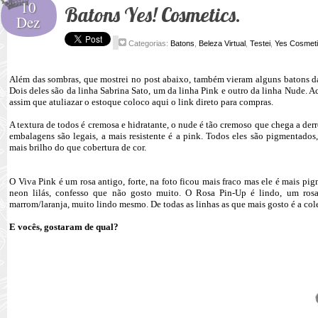
10
Batons Yes! Cosmetics.
Dez
Categorias:
Batons
,
Beleza Virtual
,
Testei
,
Yes Cosmet
Além das sombras, que mostrei no post abaixo, também vieram alguns batons 
Dois deles são da linha Sabrina Sato, um da linha Pink e outro da linha Nude. Ac
assim que atuliazar o estoque coloco aqui o link direto para compras.
A textura de todos é cremosa e hidratante, o nude é tão cremoso que chega a derr
embalagens são legais, a mais resistente é a pink. Todos eles são pigmentados
mais brilho do que cobertura de cor.
O Viva Pink é um rosa antigo, forte, na foto ficou mais fraco mas ele é mais pi
neon lilás, confesso que não gosto muito. O Rosa Pin-Up é lindo, um ro
marrom/laranja, muito lindo mesmo. De todas as linhas as que mais gosto é a col
E vocês, gostaram de qual?