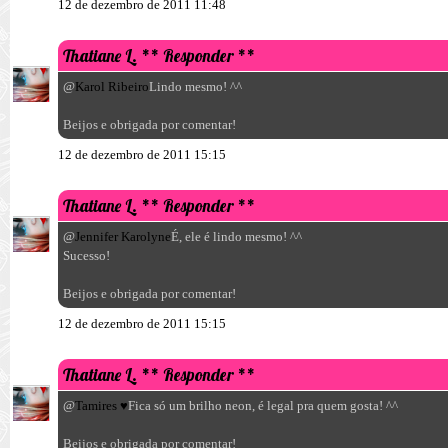
12 de dezembro de 2011 11:48
Thatiane L.
** Responder **
@
Karol Ribeiro
Lindo mesmo! ^^
Beijos e obrigada por comentar!
12 de dezembro de 2011 15:15
Thatiane L.
** Responder **
@
Jennifer Karolyne
É, ele é lindo mesmo! ^^
Sucesso!
Beijos e obrigada por comentar!
12 de dezembro de 2011 15:15
Thatiane L.
** Responder **
@
Tamires ♥
Fica só um brilho neon, é legal pra quem gosta! ^^
Beijos e obrigada por comentar!