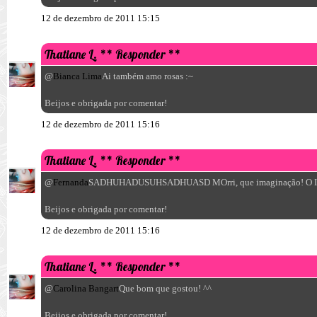
12 de dezembro de 2011 15:15
Thatiane L.
** Responder **
@
Bianca Lima
Ai também amo rosas :~
Beijos e obrigada por comentar!
12 de dezembro de 2011 15:16
Thatiane L.
** Responder **
@
Fernanda
SADHUHADUSUHSADHUASD MOrri, que imaginação! O Ibiz
Beijos e obrigada por comentar!
12 de dezembro de 2011 15:16
Thatiane L.
** Responder **
@
Carolina Bangart
Que bom que gostou! ^^
Beijos e obrigada por comentar!