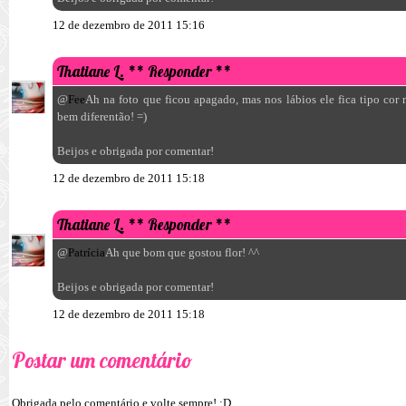
12 de dezembro de 2011 15:16
Thatiane L.
** Responder **
@
Fee
Ah na foto que ficou apagado, mas nos lábios ele fica tipo co
bem diferentão! =)
Beijos e obrigada por comentar!
12 de dezembro de 2011 15:18
Thatiane L.
** Responder **
@
Patrícia
Ah que bom que gostou flor! ^^
Beijos e obrigada por comentar!
12 de dezembro de 2011 15:18
Postar um comentário
Obrigada pelo comentário e volte sempre! :D