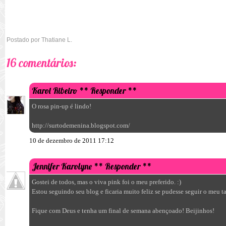
Postado por
Thatiane L.
16 comentários:
Karol Ribeiro
** Responder **
O rosa pin-up é lindo!
http://surtodemenina.blogspot.com/
10 de dezembro de 2011 17:12
Jennifer Karolyne
** Responder **
Gostei de todos, mas o viva pink foi o meu preferido. :)
Estou seguindo seu blog e ficaria muito feliz se pudesse seguir o meu 
Fique com Deus e tenha um final de semana abençoado! Beijinhos!