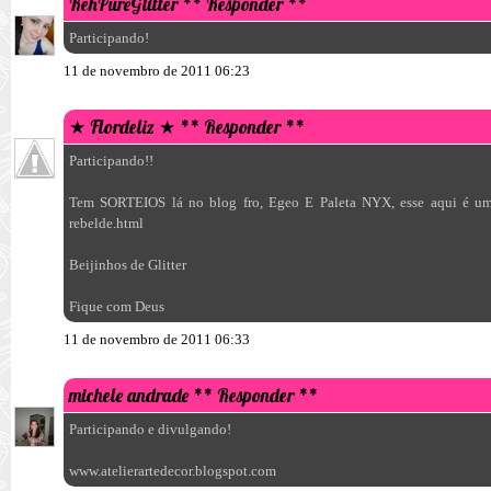
RehPureGlitter
** Responder **
Participando!
11 de novembro de 2011 06:23
★ Flordeliz ★
** Responder **
Participando!!
Tem SORTEIOS lá no blog fro, Egeo E Paleta NYX, esse aqui é um 
rebelde.html
Beijinhos de Glitter
Fique com Deus
11 de novembro de 2011 06:33
michele andrade
** Responder **
Participando e divulgando!
www.atelierartedecor.blogspot.com