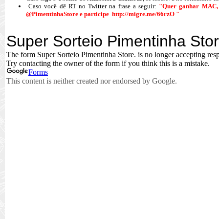
Caso você dê RT no Twitter na frase a seguir:
"Quer ganhar MAC, 
@PimentinhaStore e participe http://migre.me/66rzO "