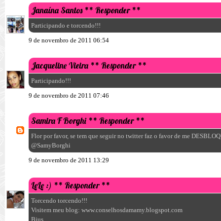
Janaína Santos
** Responder **
Participando e torcendo!!!
9 de novembro de 2011 06:54
Jacqueline Vieira
** Responder **
Participando!!!
9 de novembro de 2011 07:46
Samira F Borghi
** Responder **
Flor por favor, se tem que seguir no twitter faz o favor de me DESBL
@SamyBorghi
9 de novembro de 2011 13:29
LeLe :)
** Responder **
Torcendo torcendo!!!
Visitem meu blog: www.conselhosdamamy.blogspot.com
Bjus,