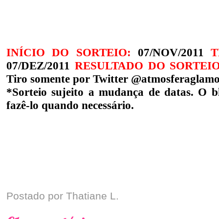
61 comentários:
Thayna
** Responder **
Participando thati!! Quero muito ganhar!
7 de novembro de 2011 11:40
Thayna
** Responder **
@
Thayna
AAAH, queria dizer também que adoro seu blog e amo os makes que voc
7 de novembro de 2011 11:41
Paula
** Responder **
Eu já estou participando :)
http://1cafee1amor.blogspot.com
7 de novembro de 2011 11:49