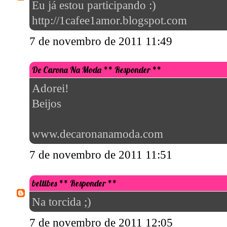
Jornal da Lulu Teen - By Luíza
** Responder **
já cumpri as regras e to participando!!!
bjnsss ♥ ♥ ♥
Luíza
http://jornaldaluluteen.blogspot.com
7 de novembro de 2011 13:04
Marta Ribeiro
** Responder **
AMEI, Participando e torcendo muito,beijinhos.
7 de novembro de 2011 13:37
Sabrina
** Responder **
Deve ser mais gostoso ganhar de blog q a gente segue com frequência!!
7 de novembro de 2011 14:49
Danny Matos Coelho
** Responder **