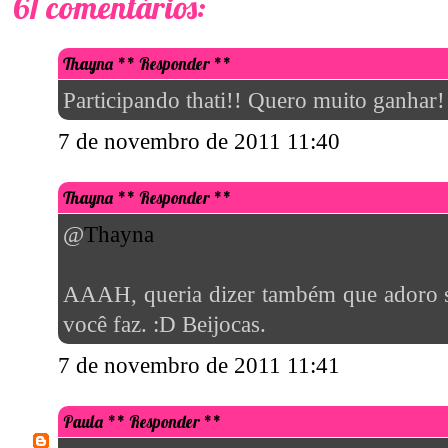
De Carona Na Moda
** Responder **
Adorei!
Beijos
www.decaronanamoda.com
7 de novembro de 2011 11:51
beltibes
** Responder **
Na torcida ;)
7 de novembro de 2011 12:05
Emely
** Responder **
Partiiciiipando! o/
Bjoos
http://makesandcandy.blogspot.com
7 de novembro de 2011 12:08