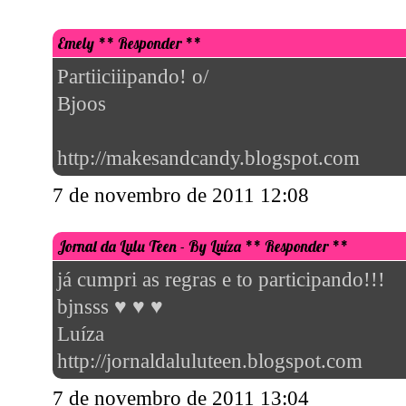
Ebaa..dorei o sorteio..ja participando.
Bjins =*
7 de novembro de 2011 15:39
Tamires ♥
** Responder **
participando !
bjus
/makesemelissa.blogspot.com/
7 de novembro de 2011 17:19
Letícia Pereira
** Responder **
Eu num ia ficar fora dessa nem nem, vai que eu ganho rsrsr Bjus
http://sublimesblog.blogspot.com/
8 de novembro de 2011 03:43
Deca Ferraz
** Responder **