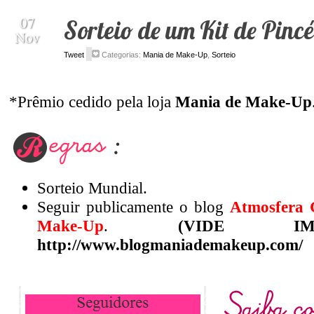
07
Sorteio de um Kit de Pincéis N
Nov
Tweet
Categorias:
Mania de Make-Up
,
Sorteio
*Prêmio cedido pela loja
Mania de Make-Up
.
Sorteio Mundial.
Seguir publicamente o blog
Atmosfera Glamour
e o blog
Ma
http://www.blogmaniademakeup.com/