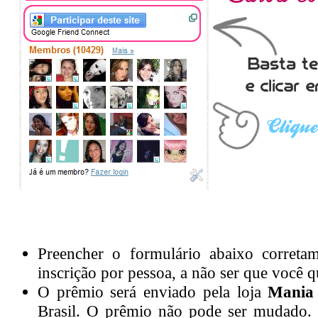
Preencher o formulário abaixo corretamente. Válido somente
UMA
inscr
chances extras.
O prêmio será enviado pela loja
Mania de Make-Up,
e não está no Br
responsabiliza por danos, perdas ou falta de envio. E não há datas prev
do sorteio.
Esteja ciente!
Caso você siga o
Twitter
da
Mania de Make-Up
, se
http://twitter.com/maniademakeup
Caso você dê RT no Twitter na frase a seguir:
"Quer ganhar um kit de 
@maniademakeup ? Participe http://migre.me/65LzB "