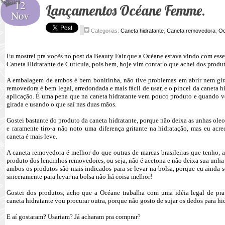
12
Lançamentos Océane Femme.
Nov
Categorias:
Caneta hidratante
,
Caneta removedora
,
O
Eu mostrei pra vocês no post da Beauty Fair que a Océane estava vindo com es
Caneta Hidratante de Cutícula, pois bem, hoje vim contar o que achei dos produt
A embalagem de ambos é bem bonitinha, não tive problemas em abrir nem gira
removedora é bem legal, arredondada e mais fácil de usar, e o pincel da caneta hi
aplicação. É uma pena que na caneta hidratante vem pouco produto e quando vo
girada e usando o que saí nas duas mãos.
Gostei bastante do produto da caneta hidratante, porque não deixa as unhas oleo
e raramente tiro-a não noto uma diferença gritante na hidratação, mas eu acre
caneta é mais leve.
A caneta removedora é melhor do que outras de marcas brasileiras que tenho, 
produto dos lencinhos removedores, ou seja, não é acetona e não deixa sua unha
ambos os produtos são mais indicados para se levar na bolsa, porque eu ainda
sinceramente para levar na bolsa não há coisa melhor!
Gostei dos produtos, acho que a Océane trabalha com uma idéia legal de pra
caneta hidratante vou procurar outra, porque não gosto de sujar os dedos para hid
E aí gostaram? Usariam? Já acharam pra comprar?