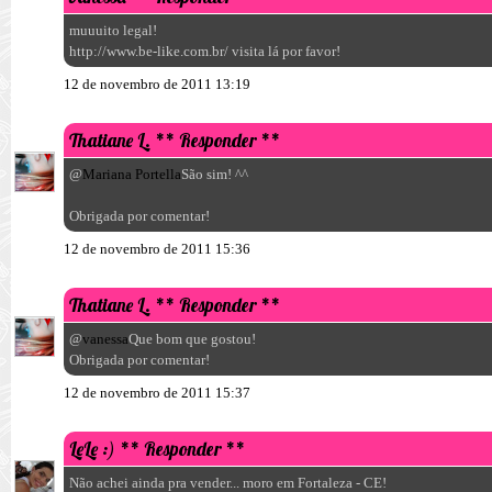
muuuito legal!
http://www.be-like.com.br/ visita lá por favor!
12 de novembro de 2011 13:19
Thatiane L.
** Responder **
@
Mariana Portella
São sim! ^^
Obrigada por comentar!
12 de novembro de 2011 15:36
Thatiane L.
** Responder **
@
vanessa
Que bom que gostou!
Obrigada por comentar!
12 de novembro de 2011 15:37
LeLe :)
** Responder **
Não achei ainda pra vender... moro em Fortaleza - CE!