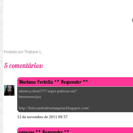
Postado por
Thatiane L.
5 comentários:
Mariana Portella
** Responder **
adorei,a dorei!!!!! super práticas em?
beeeeeeeeijos
http://brincandodesemaquiar.blogspot.com/
12 de novembro de 2011 09:57
vanessa
** Responder **