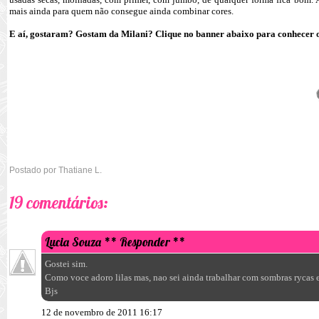
mais ainda para quem não consegue ainda combinar cores.
E aí, gostaram? Gostam da Milani? Clique no banner abaixo para conhecer o
Postado por
Thatiane L.
19 comentários:
Lucia Souza
** Responder **
Gostei sim.
Como voce adoro lilas mas, nao sei ainda trabalhar com sombras rycas e
Bjs
12 de novembro de 2011 16:17