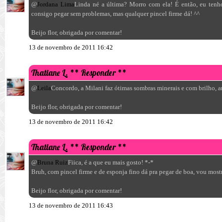
@
Jordana Lima
Linda né a última? Morro com ela! É então, eu tenh
consigo pegar sem problemas, mas qualquer pincel firme dá! ^^
Beijo flor, obrigada por comentar!
13 de novembro de 2011 16:42
Thatiane L.
** Responder **
@
Leila
Concordo, a Milani faz ótimas sombras minerais e com brilho,
Beijo flor, obrigada por comentar!
13 de novembro de 2011 16:42
Thatiane L.
** Responder **
@
Bruna Ruiz
Fiica, é a que eu mais gosto! *-*
Bruh, com pincel firme e de esponja fino dá pra pegar de boa, vou most
Beijo flor, obrigada por comentar!
13 de novembro de 2011 16:43