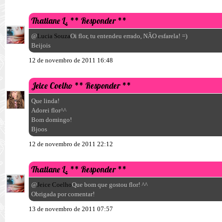
Thatiane L.
** Responder **
@
Lucia Souza
Oi flor, tu entendeu errado, NÃO esfarela! =)
Beijois
12 de novembro de 2011 16:48
Jeice Coelho
** Responder **
Que linda!
Adorei flor^^
Bom domingo!
Bjoos
12 de novembro de 2011 22:12
Thatiane L.
** Responder **
@
Jeice Coelho
Que bom que gostou flor! ^^
Obrigada por comentar!
13 de novembro de 2011 07:57