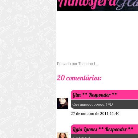
Postado por
Thatiane L.
20 comentários:
Gim
** Responder **
Que amooooooooor! =D
27 de outubro de 2011 11:40
Ligia Lannes
** Responder **