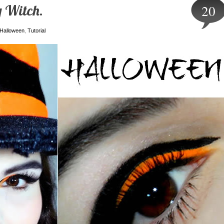
y Witch.
20
Halloween
,
Tutorial