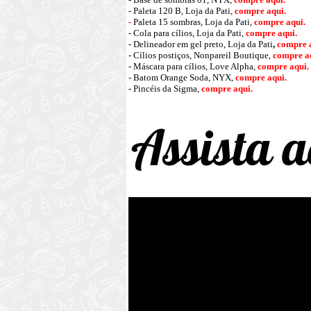
- Paleta 120 B, Loja da Pati,
compre aqui.
-
Paleta 15 sombras, Loja da Pati,
compre aqui.
- Cola para cílios, Loja da Pati,
compre aqui
.
- Delineador em gel preto,
Loja da Pati
,
compre 
- Cílios postiços, Nonpareil Boutique,
compre a
-
Máscara para cílios, Love Alpha,
compre aqui
.
- Batom Orange Soda, NYX,
compre aqui
.
- Pincéis da Sigma,
compre aqui
.