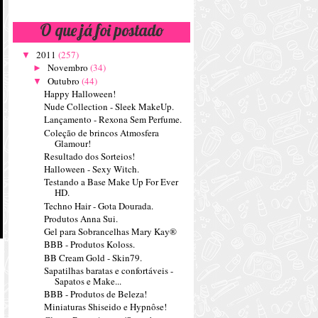
O que já foi postado
2011
(257)
▼
Novembro
(34)
►
Outubro
(44)
▼
Happy Halloween!
Nude Collection - Sleek MakeUp.
Lançamento - Rexona Sem Perfume.
Coleção de brincos Atmosfera
Glamour!
Resultado dos Sorteios!
Halloween - Sexy Witch.
Testando a Base Make Up For Ever
HD.
Techno Hair - Gota Dourada.
Produtos Anna Sui.
Gel para Sobrancelhas Mary Kay®
BBB - Produtos Koloss.
BB Cream Gold - Skin79.
Sapatilhas baratas e confortáveis -
Sapatos e Make...
BBB - Produtos de Beleza!
Miniaturas Shiseido e Hypnôse!