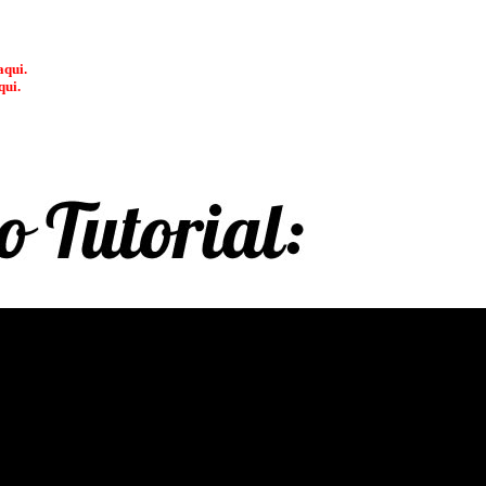
aqui
.
qui
.