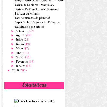
Lançamento Dove - Óleo de Nutrição.
Paleta de Sombras - Mary Kay.
Sorteio Perfume Love & Glamour.
Bronzer da Milani!
Para as mamães de plantão!
Super Sorteio Sigma - Kit Premium!
Resultado dos Sorteios
Setembro
(27)
►
Agosto
(29)
►
Julho
(24)
►
Junho
(19)
►
Maio
(17)
►
Abril
(13)
►
Março
(15)
►
Fevereiro
(19)
►
Janeiro
(16)
►
2010
(203)
►
Estatísticas