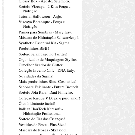
Glossy Box - Agosto/Setembro.
Sorteio Vizcaya - 2 Kit's Força e
Nutrição.
Tutorial Halloween - Anjo.
Vizcaya Botanique - Força e
Nutrição.
Primer para Sombras - Mary Kay.
Máscara de Hidratação Schwarzkopf.
Synthetic Essential Kit - Sigma.
Produtinhos BBB!
Sorteio relâmpago no Twitter!
Organizador de Maquiagem Styllus.
O melhor fixador de Glitter!
Coleção Inverno Chic - DNA Italy.
Novidades da Sigma!
Mais produtinhos Bless Cosmetics!
Sabonete Esfoliante - Futura Biotech.
Sorteio Jóia Rara - Dani Pinheiro.
Coleção Risqué ♥ Dogs: é puro amor!
Óleo hidratante facial!
Itallian HairTech Kerasoft -
Hidratação Profission...
Sorteio do Dia das Crianças!
Vestidos de Festa - Plus Size!
Máscara de Nozes - Skinfood.