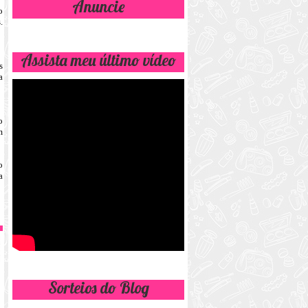
Anuncie
o
.
Assista meu último vídeo
s
a
o
m
o
a
Sorteios do Blog