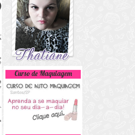
l
,
s
o
é
Curso de Maquiagem
é
e
,
a