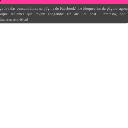
egativa das consumidoras na página do Facebook! me bloquearam da página, agora
orque reclamei que tavam apagando! fiz até um post - protesto, aqui:
Empresa sem ética!