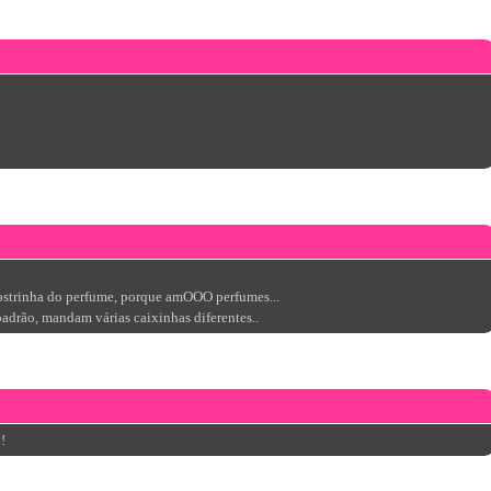
mostrinha do perfume, porque amOOO perfumes...
adrão, mandam várias caixinhas diferentes..
!