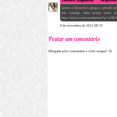
Gente, a Glossybox apaga a opinião n
não consigo mais postar nada, p
http://tatices.com/wordpress/?p=1108 
9 de novembro de 2011 08:53
Postar um comentário
Obrigada pelo comentário e volte sempre! :D