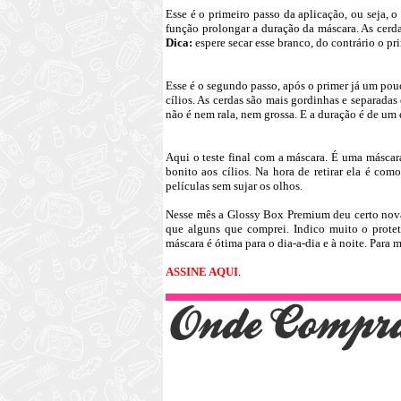
Esse é o primeiro passo da aplicação, ou seja, o
função prolongar a duração da máscara. As cerd
Dica:
espere secar esse branco, do contrário o pri
Esse é o segundo passo, após o primer já um pouc
cílios. As cerdas são mais gordinhas e separadas
não é nem rala, nem grossa. E a duração é de um d
Aqui o teste final com a máscara. É uma máscara
bonito aos cílios. Na hora de retirar ela é co
películas sem sujar os olhos.
Nesse mês a Glossy Box Premium deu certo nova
que alguns que comprei. Indico muito o prot
máscara é ótima para o dia-a-dia e à noite. Para 
ASSINE AQUI
.