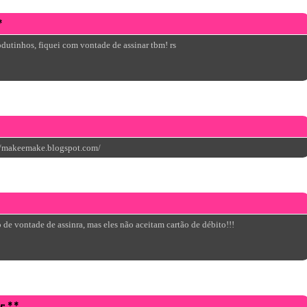
*
odutinhos, fiquei com vontade de assinar tbm! rs
://makeemake.blogspot.com/
o de vontade de assinra, mas eles não aceitam cartão de débito!!!
r **