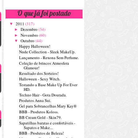
O que já foi postado
2011
(317)
▼
Dezembro
(34)
►
Novembro
(60)
►
Outubro
(44)
▼
Happy Halloween!
Nude Collection - Sleek MakeUp.
Lançamento - Rexona Sem Perfume.
Coleção de brincos Atmosfera
Glamour!
Resultado dos Sorteios!
Halloween - Sexy Witch.
Testando a Base Make Up For Ever
HD.
Techno Hair - Gota Dourada.
Produtos Anna Sui.
Gel para Sobrancelhas Mary Kay®
BBB - Produtos Koloss.
BB Cream Gold - Skin79.
Sapatilhas baratas e confortáveis -
Sapatos e Make...
BBB - Produtos de Beleza!