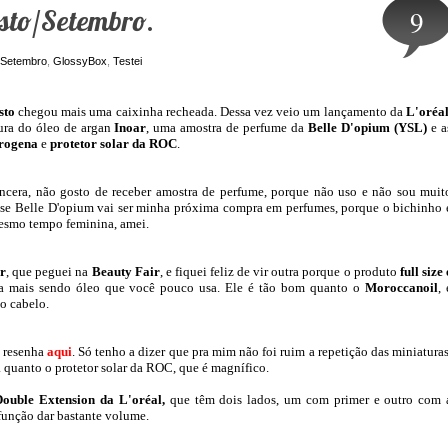
osto/Setembro.
9
/Setembro
,
GlossyBox
,
Testei
sto
chegou mais uma caixinha recheada. Dessa vez veio um lançamento da
L'oréa
ura do óleo de argan
Inoar
, uma amostra de perfume da
Belle D'opium (YSL)
e a
trogena
e
protetor solar da ROC
.
ncera, não gosto de receber amostra de perfume, porque não uso e não sou muit
se Belle D'opium vai ser minha próxima compra em perfumes, porque o bichinho 
esmo tempo feminina, amei.
r
, que peguei na
Beauty Fair
, e fiquei feliz de vir outra porque o produto
full size 
nda mais sendo óleo que você pouco usa. Ele é tão bom quanto o
Moroccanoil
, 
o cabelo.
z resenha
aqui
. Só tenho a dizer que pra mim não foi ruim a repetição das miniaturas
 quanto o protetor solar da ROC, que é magnífico.
Double Extension da L'oréal,
que têm dois lados, um com primer e outro com 
função dar bastante volume.