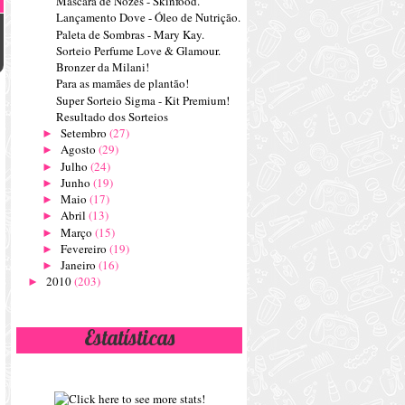
Máscara de Nozes - Skinfood.
Lançamento Dove - Óleo de Nutrição.
Paleta de Sombras - Mary Kay.
Sorteio Perfume Love & Glamour.
Bronzer da Milani!
Para as mamães de plantão!
Super Sorteio Sigma - Kit Premium!
Resultado dos Sorteios
Setembro
(27)
►
Agosto
(29)
►
Julho
(24)
►
Junho
(19)
►
Maio
(17)
►
Abril
(13)
►
Março
(15)
►
Fevereiro
(19)
►
Janeiro
(16)
►
2010
(203)
►
Estatísticas