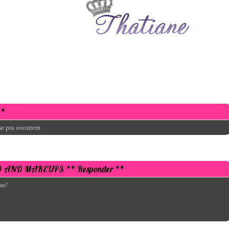
**
se pra ooontem
O AND MAKEUPS
** Responder **
as!