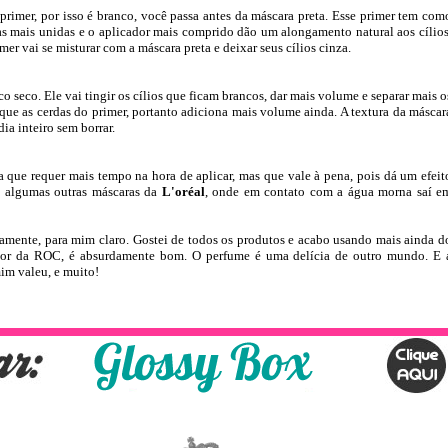
 primer, por isso é branco, você passa antes da máscara preta. Esse primer tem com
as mais unidas e o aplicador mais comprido dão um alongamento natural aos cílios
mer vai se misturar com a máscara preta e deixar seus cílios cinza.
o seco. Ele vai tingir os cílios que ficam brancos, dar mais volume e separar mais o
 que as cerdas do primer, portanto adiciona mais volume ainda. A textura da máscar
ia inteiro sem borrar.
 que requer mais tempo na hora de aplicar, mas que vale à pena, pois dá um efeit
mo algumas outras máscaras da
L'oréal
, onde em contato com a água morna saí e
mente, para mim claro. Gostei de todos os produtos e acabo usando mais ainda d
etor da ROC, é absurdamente bom. O perfume é uma delícia de outro mundo. E 
mim valeu, e muito!