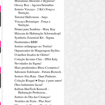
Miniaturas Shiseido e Hypnôse!
Glossy Box - Agosto/Setembro.
Sorteio Vizcaya - 2 Kit's Força e
Nutrição.
Tutorial Halloween - Anjo.
Vizcaya Botanique - Força e
Nutrição.
Primer para Sombras - Mary Kay.
Máscara de Hidratação Schwarzkopf.
Synthetic Essential Kit - Sigma.
Produtinhos BBB!
Sorteio relâmpago no Twitter!
Organizador de Maquiagem Styllus.
O melhor fixador de Glitter!
Coleção Inverno Chic - DNA Italy.
Novidades da Sigma!
Mais produtinhos Bless Cosmetics!
Sabonete Esfoliante - Futura Biotech.
Sorteio Jóia Rara - Dani Pinheiro.
Coleção Risqué ♥ Dogs: é puro amor!
Óleo hidratante facial!
Itallian HairTech Kerasoft -
Hidratação Profission...
Sorteio do Dia das Crianças!
Vestidos de Festa - Plus Size!