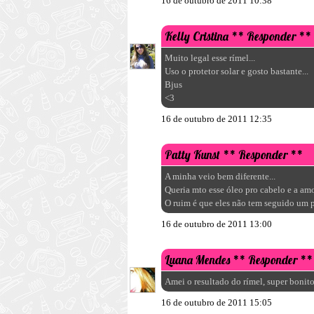
16 de outubro de 2011 10:38
Kelly Cristina
** Responder **
Muito legal esse rímel...
Uso o protetor solar e gosto bastante...
Bjus
<3
16 de outubro de 2011 12:35
Patty Kunst
** Responder **
A minha veio bem diferente...
Queria mto esse óleo pro cabelo e a a
O ruim é que eles não tem seguido um p
16 de outubro de 2011 13:00
Luana Mendes
** Responder **
Amei o resultado do rímel, super bonito
16 de outubro de 2011 15:05