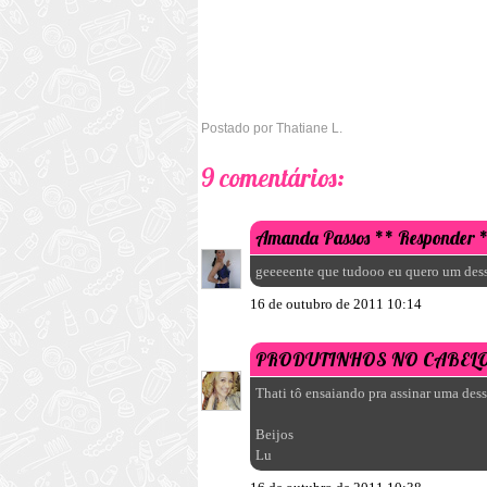
Postado por
Thatiane L.
9 comentários:
Amanda Passos
** Responder 
geeeeente que tudooo eu quero um des
16 de outubro de 2011 10:14
PRODUTINHOS NO CABEL
Thati tô ensaiando pra assinar uma dess
Beijos
Lu