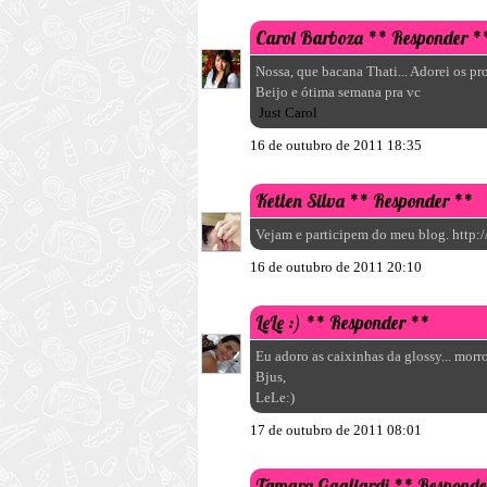
Carol Barboza
** Responder *
Nossa, que bacana Thati... Adorei os pr
Beijo e ótima semana pra vc
Just Carol
16 de outubro de 2011 18:35
Ketlen Silva
** Responder **
Vejam e participem do meu blog. http
16 de outubro de 2011 20:10
LeLe :)
** Responder **
Eu adoro as caixinhas da glossy... morr
Bjus,
LeLe:)
17 de outubro de 2011 08:01
Tamara Gagliardi
** Responde