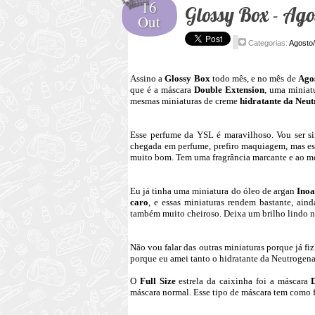
16
Glossy Box - Ag
Out
Categorias:
Agosto
Assino a
Glossy Box
todo mês, e no mês de
Ago
que é a máscara
Double Extension
, uma miniat
mesmas miniaturas de creme
hidratante da Neu
Esse perfume da YSL é maravilhoso. Vou ser si
chegada em perfume, prefiro maquiagem, mas es
muito bom. Tem uma fragrância marcante e ao m
Eu já tinha uma miniatura do óleo de argan
Inoa
caro
, e essas miniaturas rendem bastante, ai
também muito cheiroso. Deixa um brilho lindo n
Não vou falar das outras miniaturas porque já fi
porque eu amei tanto o hidratante da Neutrogena
O
Full Size
estrela da caixinha foi a máscara
máscara normal. Esse tipo de máscara tem como 