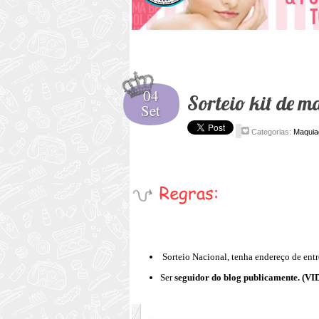
04
Sorteio kit de 
Set
Categorias:
Maquia
Sorteio Nacional, tenha endereço de entr
Ser
seguidor do blog publicamente. 