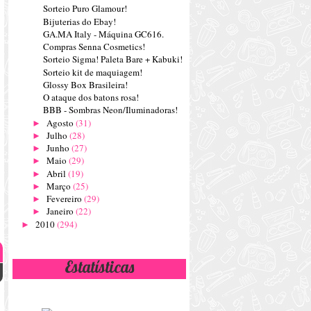
Sorteio Puro Glamour!
Bijuterias do Ebay!
GA.MA Italy - Máquina GC616.
Compras Senna Cosmetics!
Sorteio Sigma! Paleta Bare + Kabuki!
Sorteio kit de maquiagem!
Glossy Box Brasileira!
O ataque dos batons rosa!
BBB - Sombras Neon/Iluminadoras!
Agosto
(31)
►
Julho
(28)
►
Junho
(27)
►
Maio
(29)
►
Abril
(19)
►
Março
(25)
►
Fevereiro
(29)
►
Janeiro
(22)
►
2010
(294)
►
Estatísticas