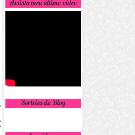
Assista meu último vídeo
Sorteios do Blog
o
e
o