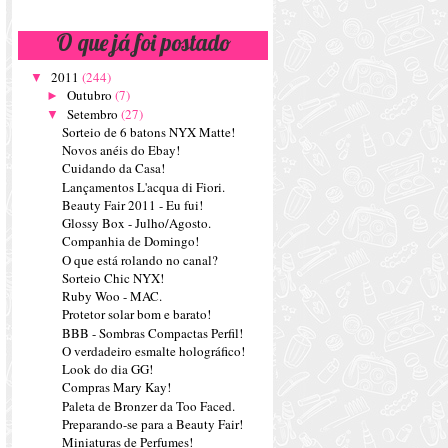
O que já foi postado
2011
(244)
▼
Outubro
(7)
►
Setembro
(27)
▼
Sorteio de 6 batons NYX Matte!
Novos anéis do Ebay!
Cuidando da Casa!
Lançamentos L'acqua di Fiori.
Beauty Fair 2011 - Eu fui!
Glossy Box - Julho/Agosto.
Companhia de Domingo!
O que está rolando no canal?
Sorteio Chic NYX!
Ruby Woo - MAC.
Protetor solar bom e barato!
BBB - Sombras Compactas Perfil!
O verdadeiro esmalte holográfico!
Look do dia GG!
Compras Mary Kay!
Paleta de Bronzer da Too Faced.
Preparando-se para a Beauty Fair!
Miniaturas de Perfumes!