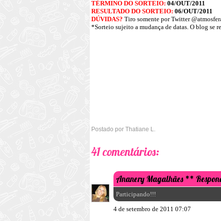
TÉRMINO DO SORTEIO:
04/OUT/2011
RESULTADO DO SORTEIO:
06/OUT/2011
DÚVIDAS?
Tiro somente por Twitter
@atmosfer
*Sorteio sujeito a mudança de datas. O blog se r
Postado por
Thatiane L.
41 comentários:
Ananery Magalhães
** Respon
Participando!!!
4 de setembro de 2011 07:07