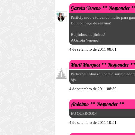
Garota Veneno
** Responder *
Participando e torcendo muito para gan
Bom começo de semana!
Beijinhos, beijinhos!
A Garota Veneno!
4 de setembro de 2011 08:01
Marii Marques
** Responder *
Participei! Ahazzou com o sorteio adore
bjs
4 de setembro de 2011 08:30
Anônimo
** Responder **
EU QUEROOO!
4 de setembro de 2011 10:51