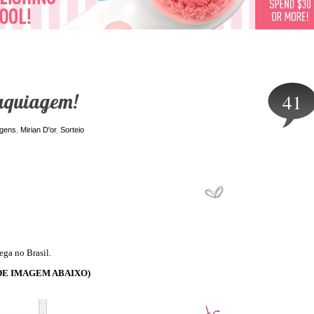
maquiagem!
41
gens
,
Mirian D'or
,
Sorteio
ega no Brasil.
(VIDE IMAGEM ABAIXO)