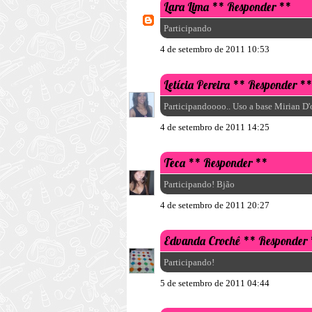
Lara Lima
** Responder **
Participando
4 de setembro de 2011 10:53
Letícia Pereira
** Responder **
Participandoooo.. Uso a base Mirian D'o
4 de setembro de 2011 14:25
Teca
** Responder **
Participando! Bjão
4 de setembro de 2011 20:27
Edvanda Crochê
** Responder 
Participando!
5 de setembro de 2011 04:44