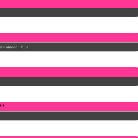
r e amooo... bjus
**