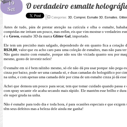
19
O verdadeiro esmalte holográfi
Set
Categorias:
3D
,
Comprei
,
Esmalte 3D
,
Esmaltes
,
Glitte
Antes de tudo, pára de prestar atenção na cutícula e olha o esmalte, hahah
compridas me irritam um pouco, mas enfim, eis que vim mostrar o verdadeiro esma
é o
Green
, esmalte 3D da marca
Glitter Gal
, importado.
Ele tem um precinho mais salgado, dependendo de em quanto fica a cotação d
R$20,00
, valor que eu acho caro para uma coleção de esmaltes, mas não para te
Não gasto muito com esmalte, porque não sou tão viciada quanto sou por maq
mesmo, gosto de investir neles!
O esmalte em si é bem ralinho mesmo, só ele não dá pra usar porque não pega ess
cinza por baixo, pode ser uma camada só, e duas camadas do holográfico por cima
na unha, e com apenas uma camada dele por cima de um esmalte cinza já dá esse 
Achei que demora um pouco para secar, tem que tomar cuidado quando passa e e
com spray secante ele acaba secando mais rápido. Ele mantém esse brilho e dura
ele super gruda na unha.
Não é esmalte para todo dia e toda hora, é para ocasiões especiais e que exigem
têm seus defeitos mas a beleza dele ainda me ganha!