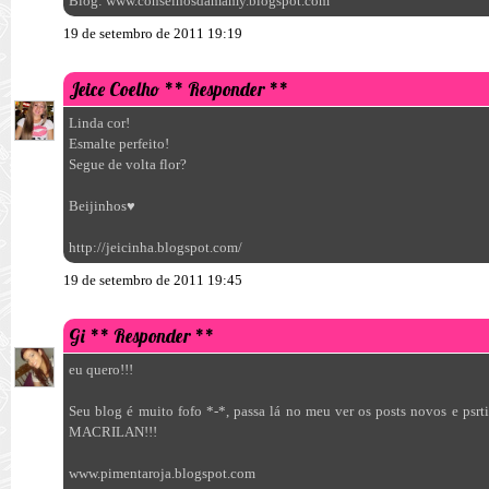
Blog: www.conselhosdamamy.blogspot.com
19 de setembro de 2011 19:19
Jeice Coelho
** Responder **
Linda cor!
Esmalte perfeito!
Segue de volta flor?
Beijinhos♥
http://jeicinha.blogspot.com/
19 de setembro de 2011 19:45
Gi
** Responder **
eu quero!!!
Seu blog é muito fofo *-*, passa lá no meu ver os posts novos e p
MACRILAN!!!
www.pimentaroja.blogspot.com