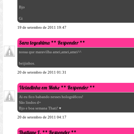
Bjo
Gi
19 de setembro de 2011 19:47
Sara toyoshima
** Responder **
nossa que maravilha amei,amei,amei^^
beijinhos.
20 de setembro de 2011 01:31
Viciadinha em Make
** Responder **
Ai eu fico babando nesses holográficos!
São lindos d+
Bjo e boa semana Thati! ♥
20 de setembro de 2011 04:17
Thatiane L.
** Responder **