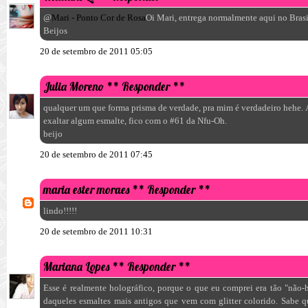
@
Mari - Ponto Cor de Rosa
Oi Mari, entrega normalmente aqui no Brasi
Beijos
20 de setembro de 2011 05:05
Julia Moreno
** Responder **
qualquer um que forma prisma de verdade, pra mim é verdadeiro hehe. 
exaltar algum esmalte, fico com o #61 da Nfu-Oh.
beijo
20 de setembro de 2011 07:45
maria ester moraes
** Responder **
lindo!!!!!
20 de setembro de 2011 10:31
Mariana Lopes
** Responder **
Esse é realmente holográfico, porque o que eu comprei era tão "não
daqueles esmaltes mais antigos que vem com glitter colorido. Sabe 