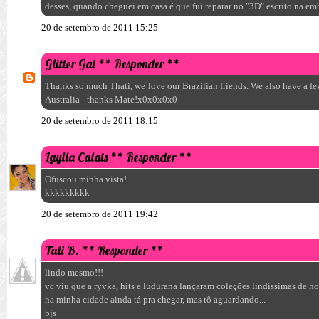
desses, quando cheguei em casa é que fui reparar no "3D" escrito na e
20 de setembro de 2011 15:25
Glitter Gal
** Responder **
Thanks so much Thati, we love our Brazilian friends. We also have a fe
Australia - thanks Mate!x0x0x0x0
20 de setembro de 2011 18:15
Laylla Calais
** Responder **
Ofuscou minha vista!...
kkkkkkkkk
20 de setembro de 2011 19:42
Tati B.
** Responder **
lindo mesmo!!!
vc viu que a ryvka, hits e ludurana lançaram coleções lindíssimas d
na minha cidade ainda tá pra chegar, mas tô aguardando...
bjs